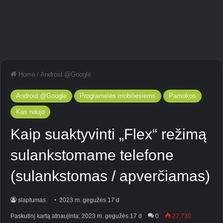
Home
/
Android @Google
Android @Google
Programėlės mobiliesiems
Pamokos
Kas naujo
Kaip suaktyvinti „Flex“ režimą
sulankstomame telefone
(sulankstomas / apverčiamas)
slaptumas
2023 m. gegužės 17 d
Paskutinį kartą atnaujinta: 2023 m. gegužės 17 d
0
27,730