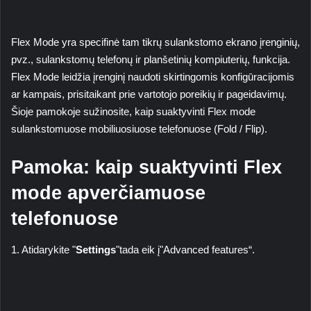
Flex Mode
yra specifinė tam tikrų sulankstomo ekrano įrenginių,
pvz., sulankstomų telefonų ir planšetinių kompiuterių, funkcija.
Flex Mode
leidžia įrenginį naudoti skirtingomis konfigūracijomis
ar kampais, prisitaikant prie vartotojo poreikių ir pageidavimų.
Šioje pamokoje sužinosite, kaip suaktyvinti
Flex mode
sulankstomuose mobiliuosiuose telefonuose (
Fold / Flip
).
Pamoka: kaip suaktyvinti
Flex
mode
apverčiamuose
telefonuose
1. Atidarykite "
Settings
"tada eik į"
Advanced features
“.