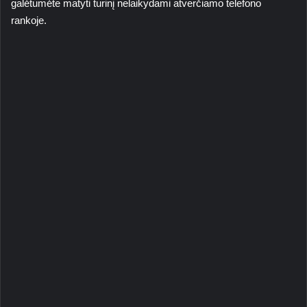
galėtumėte matyti turinį nelaikydami atverčiamo telefono
rankoje.