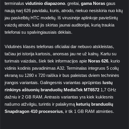
terminalus
vidutinio diapazono
. greitai,
gama Noras
gaus
naują narį 626 pavidalu, kuris, atrodo, niekuo nesiskiria nuo kitų
jau paskelbtų HTC modelių. Iš virusinėje aplinkoje paviešintų
vaizdų atrodo, kad jis skirtas jaunai auditorijai, kurią traukia
telefonai su spalvingiausiais dėklais.
Vidutinės klasės telefonas oficialiai dar nebuvo atskleistas,
tačiau jei istorija kartosis, anonsas jau ne už kalnų. Kartu su
turimais vaizdais, šiek tiek informacijos apie
Noras 626
, kurio
vidinis kodinis pavadinimas A32. Terminalas integruos 5 colių
ekraną su 1280 x 720 raiška ir bus paleistas dviem techninės
įrangos variantais. Galingesnis variantas aprūpintas
lustų
rinkinys aštuonių branduolių MediaTek MT6572
1,7 GHz
dažniu ir 2 GB RAM. Antrasis variantas yra kiek kuklesnis
našumo atžvilgiu, turintis ir palaikymą
keturių branduolių
Snapdragon 410 procesorius
, ir tik 1 GB RAM atminties.