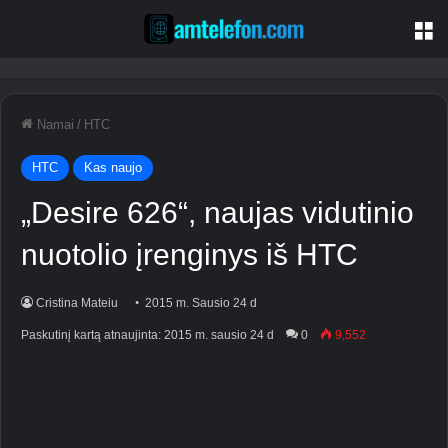
M
Namai
/
HTC
HTC
Kas naujo
„Desire 626“, naujas vidutinio
nuotolio įrenginys iš HTC
Cristina Mateiu
2015 m. Sausio 24 d
Paskutinį kartą atnaujinta: 2015 m. sausio 24 d
0
9,552