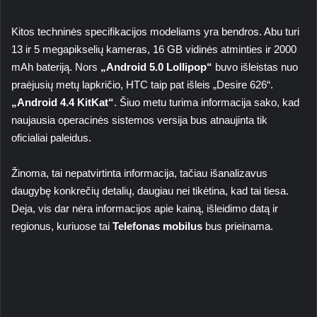
Kitos techninės specifikacijos modeliams yra bendros. Abu turi
13 ir 5 megapikselių kameras, 16 GB vidinės atminties ir 2000
mAh bateriją. Nors
„Android 5.0 Lollipop“
buvo išleistas nuo
praėjusių metų lapkričio, HTC taip pat išleis „Desire 626“.
„Android 4.4 KitKat“
. Šiuo metu turima informacija sako, kad
naujausia operacinės sistemos versija bus atnaujinta tik
oficialiai paleidus.
Žinoma, tai nepatvirtinta informacija, tačiau išanalizavus
daugybę konkrečių detalių, daugiau nei tikėtina, kad tai tiesa.
Deja, vis dar nėra informacijos apie kainą, išleidimo datą ir
regionus, kuriuose tai
Telefonas mobilus
bus prieinama.