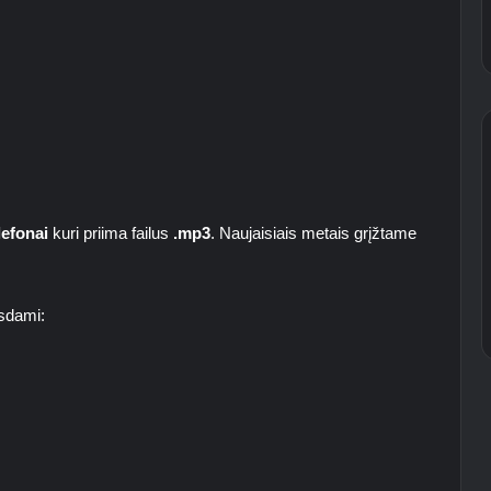
lefonai
kuri priima failus
.mp3
. Naujaisiais metais grįžtame
ųsdami: