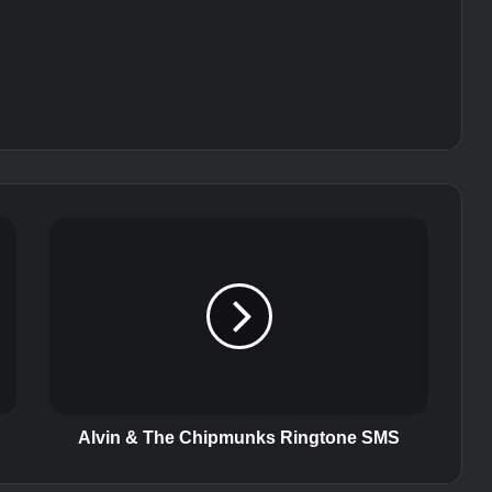
A
l
v
i
n
&
T
h
e
C
Alvin & The Chipmunks Ringtone SMS
h
i