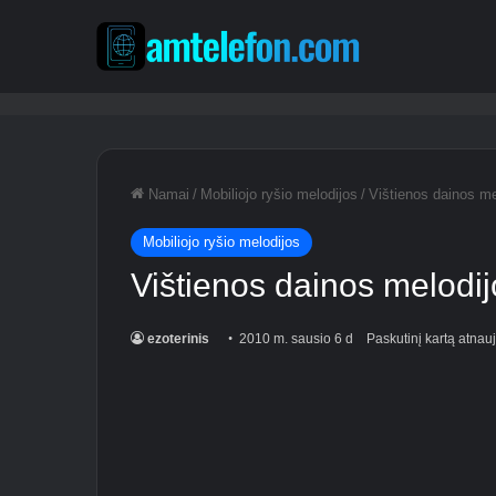
Namai
/
Mobiliojo ryšio melodijos
/
Vištienos dainos m
Mobiliojo ryšio melodijos
Vištienos dainos melodi
ezoterinis
2010 m. sausio 6 d
Paskutinį kartą atnau