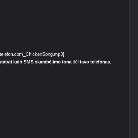
amtelefon.com_ChickenSong.mp3]
statyti kaip SMS skambėjimo toną
dėl
tavo telefonas
,