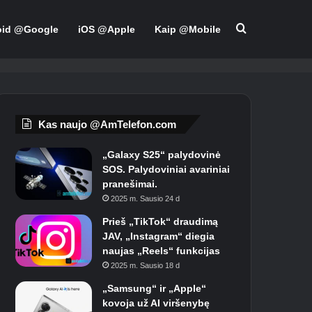
Ieškoti
oid @Google
iOS @Apple
Kaip @Mobile
Kas naujo @AmTelefon.com
„Galaxy S25“ palydovinė
SOS. Palydoviniai avariniai
pranešimai.
2025 m. Sausio 24 d
Prieš „TikTok“ draudimą
JAV, „Instagram“ diegia
naujas „Reels“ funkcijas
2025 m. Sausio 18 d
„Samsung“ ir „Apple“
kovoja už AI viršenybę