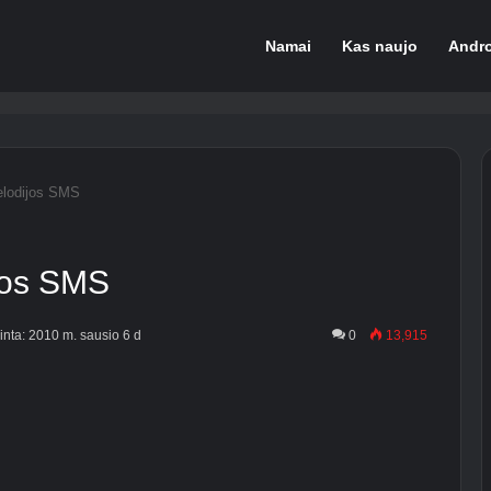
Namai
Kas naujo
Andr
elodijos SMS
jos SMS
jinta: 2010 m. sausio 6 d
0
13,915