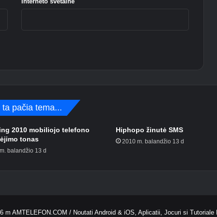
Interneto svetainė
i ta pačia tema...
ng 2010 mobiliojo telefono
Hiphopo žinutė SMS
ėjimo tonas
2010 m. balandžio 13 d
m. balandžio 13 d
26 m
AMTELEFON.COM
/ Noutati Android & iOS, Aplicatii, Jocuri si Tutoriale