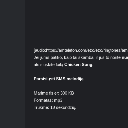
[audio:https://amtelefon.com/ezo/ezo/ringtones/
Jei jums patiko, kaip tai skamba, ir jūs to norite
nu
atsisiųskite failą
Chicken Song
.
Parsisiųsti SMS melodiją
:
Marime fisier: 300 KB
Formatas: mp3
Trukmė: 19 sekundžių.