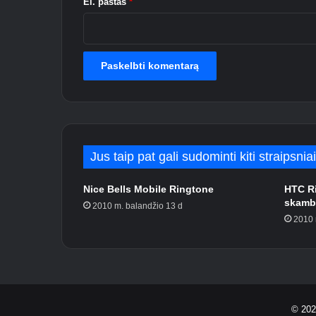
*
El. paštas
*
Jus taip pat gali sudominti kiti straipsnia
Nice Bells Mobile Ringtone
HTC Ri
skamb
2010 m. balandžio 13 d
2010 
© 20