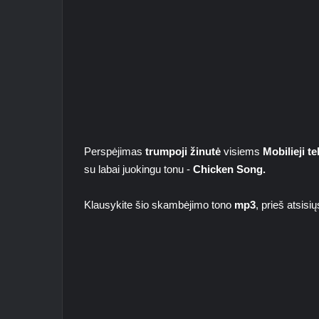
Perspėjimas
trumpoji žinutė
visiems
Mobilieji te
su labai juokingu tonu -
Chicken Song.
Klausykite šio skambėjimo tono
mp3
, prieš atsisi