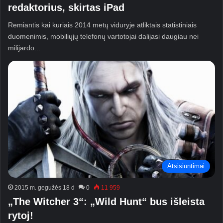
redaktorius, skirtas iPad
Remiantis kai kuriais 2014 metų viduryje atliktais statistiniais
duomenimis, mobiliųjų telefonų vartotojai dalijasi daugiau nei
milijardo...
Atsisiuntimai
2015 m. gegužės 18 d
0
11 959
„The Witcher 3“: „Wild Hunt“ bus išleista
rytoj!