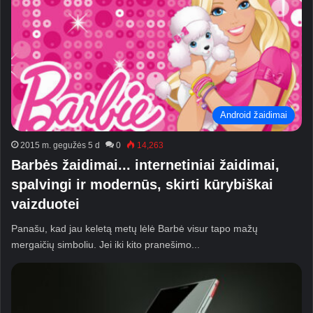
Android žaidimai
2015 m. gegužės 5 d
0
14,263
Barbės žaidimai... internetiniai žaidimai,
spalvingi ir modernūs, skirti kūrybiškai
vaizduotei
Panašu, kad jau keletą metų lėlė Barbė visur tapo mažų
mergaičių simboliu. Jei iki kito pranešimo...