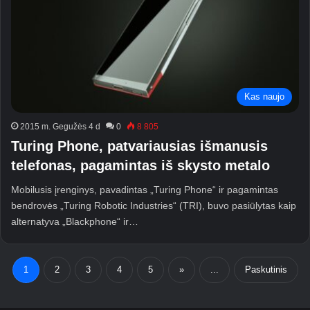
Kas naujo
2015 m. Gegužės 4 d
0
8 805
Turing Phone, patvariausias išmanusis
telefonas, pagamintas iš skysto metalo
Mobilusis įrenginys, pavadintas „Turing Phone“ ir pagamintas
bendrovės „Turing Robotic Industries“ (TRI), buvo pasiūlytas kaip
alternatyva „Blackphone“ ir…
1
2
3
4
5
»
...
Paskutinis