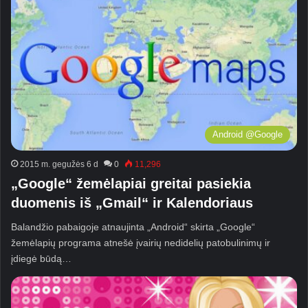
Android @Google
2015 m. gegužės 6 d
0
11,296
„Google“ žemėlapiai greitai pasiekia
duomenis iš „Gmail“ ir Kalendoriaus
Balandžio pabaigoje atnaujinta „Android“ skirta „Google“
žemėlapių programa atnešė įvairių nedidelių patobulinimų ir
įdiegė būdą…