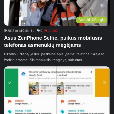
Android @Google
2015 m. birželio 4 d
0
11,002
Asus ZenPhone Selfie, puikus mobilusis
telefonas asmenukių mėgėjams
Birželio 1 dieną „Asus“ paskelbė apie „selfie“ telefoną tikrąja to
žodžio prasme. Šis mobilusis įrenginys, sukurtas…