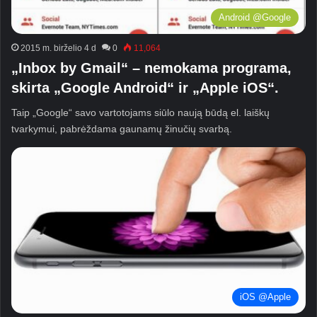
Android @Google
2015 m. birželio 4 d
0
11,064
„Inbox by Gmail“ – nemokama programa,
skirta „Google Android“ ir „Apple iOS“.
Taip „Google“ savo vartotojams siūlo naują būdą el. laiškų
tvarkymui, pabrėždama gaunamų žinučių svarbą.
iOS @Apple