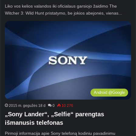
Liko vos kelios valandos iki oficialaus garsiojo žaidimo The
Witcher 3: Wild Hunt pristatymo, be jokios abejonės, vienas...
Android @Google
2015 m. gegužės 18 d
0
10 276
„Sony Lander“, „Selfie“ parengtas
išmanusis telefonas
Pirmoji informacija apie Sony telefoną kodiniu pavadinimu