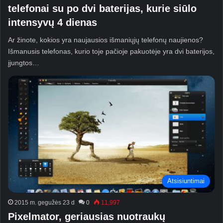
telefonai su po dvi baterijas, kurie siūlo
intensyvų 4 dienas
Ar žinote, kokios yra naujausios išmaniųjų telefonų naujienos?
Išmanusis telefonas, kurio toje pačioje pakuotėje yra dvi baterijos,
įjungtos…
Atsisiuntimai
2015 m. gegužės 23 d
0
11,997
Pixelmator, geriausias nuotraukų