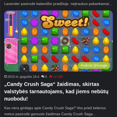
Lavender pasirodė balandžio pradžioje, neįtraukus pakankamai...
Android @Google
2015 m. gegužės 18 d
0
14 586
„Candy Crush Saga“ žaidimas, skirtas
valstybės tarnautojams, kad jiems nebūtų
nuobodu!
Kas nėra girdėjęs apie Candy Crush Saga? Vos prieš kelerius
metus pasirodė garsusis žaidimas Candy Crush Saga...