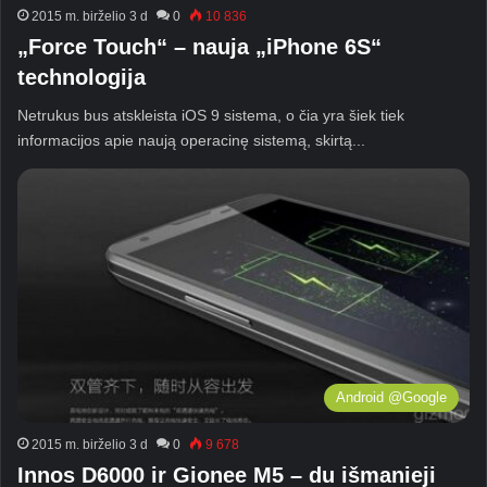
2015 m. birželio 3 d
0
10 836
„Force Touch“ – nauja „iPhone 6S“
technologija
Netrukus bus atskleista iOS 9 sistema, o čia yra šiek tiek
informacijos apie naują operacinę sistemą, skirtą...
Android @Google
2015 m. birželio 3 d
0
9 678
Innos D6000 ir Gionee M5 – du išmanieji