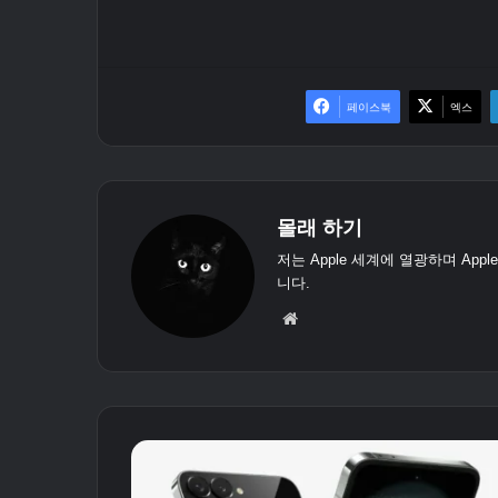
페이스북
엑스
몰래 하기
저는 Apple 세계에 열광하며 App
니다.
웹
사
이
트
S
a