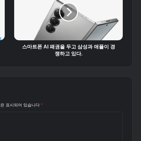
트
폰
A
I
패
권
을
두
스마트폰 AI 패권을 두고 삼성과 애플이 경
고
쟁하고 있다.
삼
성
과
애
플
이
경
항은 표시되어 있습니다
*
쟁
하
고
있
다
.