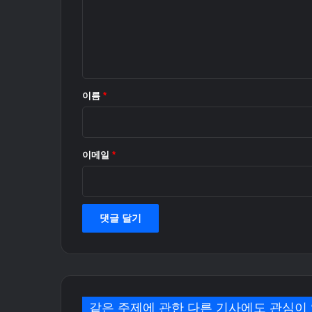
능
과
유
지
되
는
이름
*
기
능
이메일
*
같은 주제에 관한 다른 기사에도 관심이 