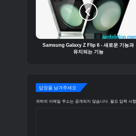
m
s
u
n
g
G
a
l
Samsung Galaxy Z Flip 6 - 새로운 기능과
a
유지되는 기능
x
y
Z
F
l
답장을 남겨주세요
i
p
귀하의 이메일 주소는 공개되지 않습니다.
필요 입력 사
6
-
논
새
로
평
운
*
기