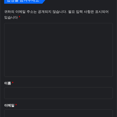
에
–
서
반
귀하의 이메일 주소는 공개되지 않습니다.
필요 입력 사항은 표시되어
삭
투
있습니다
*
제
명
논
됨
화
면
평
을
*
갖
춘
최
초
의
휴
대
폰
이름
*
이메일
*