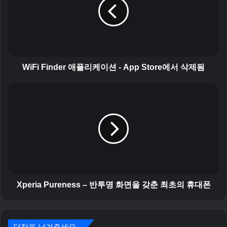
i
F
i
n
d
e
r
WiFi Finder 애플리케이션 - App Store에서 삭제됨
애
플
X
리
p
케
e
이
r
션
i
-
a
A
P
p
u
p
r
S
e
Xperia Pureness – 반투명 화면을 갖춘 최초의 휴대폰
t
n
o
e
r
s
e
답장을 남겨주세요
s