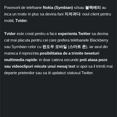
Posesorii de telefoane
Nokia (Symbian)
si/sau
블랙베리
au
inca un motiv in plus sa devina fani
지저귀다
: noul client pentru
mobil,
Tvider
.
Tvider
este creat pentru a face
experienta Twitter
sa devina
cat mai placuta pentru cei care prefera telefoanele Blackberry
sau Symbian celor cu
윈도우 모바일
(
스마트 폰
), iar asul din
maneca il reprezinta
posibilitatea de a trimite tweeturi
multimedia rapide
: in doar cateva secunde
poti atasa poze
sau videoclipuri micute unui mesaj text
si apoi sa il trimiti mai
departe prietenilor sau sa iti updatezi statusul Twitter.