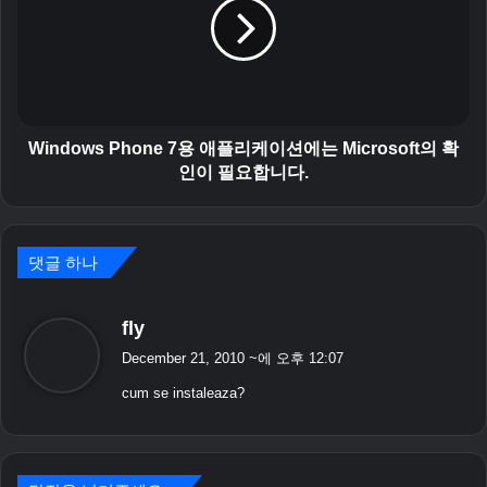
e
d
6
o
.
w
1
s
/
P
6
h
.
o
Windows Phone 7용 애플리케이션에는 Microsoft의 확
5
n
인이 필요합니다.
용
e
메
7
신
용
저
애
댓글 하나
(
플
H
리
말
fly
T
케
한
C
이
December 21, 2010
~에 오후 12:07
D
다
션
cum se instaleaza?
i
에
:
a
는
m
M
o
i