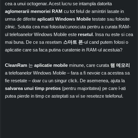
cea a unui octogenar. Acest lucru se intampla datorita
aglomerarii memoriei RAM
cu tot felul de amintiri lasate in
urma de diferite
aplicatii Windows Mobile
testate sau folosite
zilnic. Solutia cea mai folosita/cunoscuta pentru a curata RAM-
ul telefoanelor Windows Mobile este
resetul
. Insa nu este si cea
mai buna. De ce sa resetam
스마트 폰
-ul cand putem folosi o
aplicatie care sa faca putina curatenie in RAM-ul acestuia?
CleanRam
는
aplicatie mobile
minune, care curata
램 메모리
a telefoanelor Windows Mobile – fara a fi nevoie ca acestea sa
fie resetate – doar cu un singur click. De asemenea, ajuta la
salvarea unui timp pretios
(pentru majoritatea) pe care l-ati
putea pierde in timp ce asteptati sa vi se reseteze telefonul.