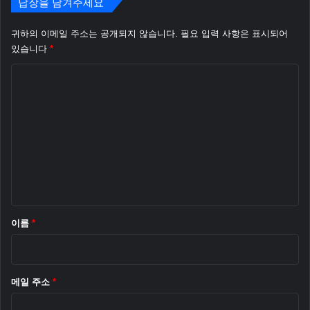
n
c
답장을 남겨주세요
d
r
에
o
귀하의 이메일 주소는 공개되지 않습니다.
필요 입력 사항은 표시되어
서
s
있습니다
*
테
o
스
댓
f
트
t
글
)
의
*
확
인
이
필
요
합
니
다
이름
*
.
메일 주소
*