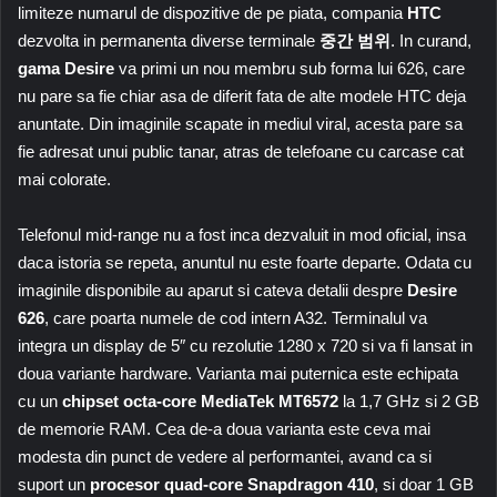
limiteze numarul de dispozitive de pe piata, compania
HTC
dezvolta in permanenta diverse terminale
중간 범위
. In curand,
gama Desire
va primi un nou membru sub forma lui 626, care
nu pare sa fie chiar asa de diferit fata de alte modele HTC deja
anuntate. Din imaginile scapate in mediul viral, acesta pare sa
fie adresat unui public tanar, atras de telefoane cu carcase cat
mai colorate.
Telefonul mid-range nu a fost inca dezvaluit in mod oficial, insa
daca istoria se repeta, anuntul nu este foarte departe. Odata cu
imaginile disponibile au aparut si cateva detalii despre
Desire
626
, care poarta numele de cod intern A32. Terminalul va
integra un display de 5″ cu rezolutie 1280 x 720 si va fi lansat in
doua variante hardware. Varianta mai puternica este echipata
cu un
chipset octa-core MediaTek MT6572
la 1,7 GHz si 2 GB
de memorie RAM. Cea de-a doua varianta este ceva mai
modesta din punct de vedere al performantei, avand ca si
suport un
procesor quad-core Snapdragon 410
, si doar 1 GB