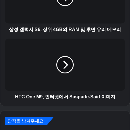
S
6
,
상
위
삼성 갤럭시 S6, 상위 4GB의 RAM 및 후면 유리 메모리
4
G
H
B
T
의
C
R
O
A
n
M
e
및
M
후
9
면
,
유
인
HTC One M9, 인터넷에서 Saspade-Said 이미지
리
터
메
넷
모
에
리
답장을 남겨주세요
서
S