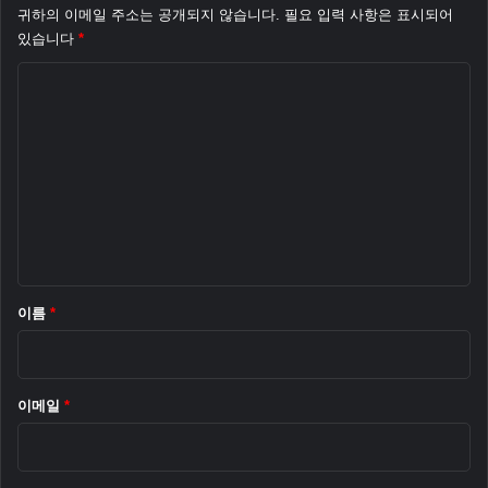
a
귀하의 이메일 주소는 공개되지 않습니다.
필요 입력 사항은 표시되어
s
있습니다
*
p
논
a
d
평
e
*
-
S
a
i
d
이
미
지
이름
*
이메일
*