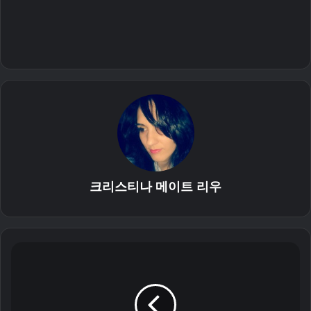
크리스티나 메이트 리우
삼
성
갤
럭
시