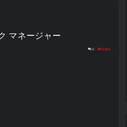
のタスク マネージャー
日
0
8,965