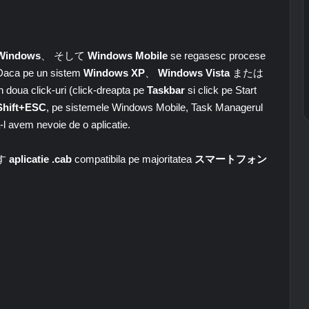
indows
、 そして
Windows Mobile
se regasesc procese
m. Daca pe un sistem
Windows XP
、
Windows Vista
または
n doua click-uri (click-dreapta pe
Taskbar
si click pe Start
Shift+ESC
, pe sistemele Windows Mobile, Task Managerul
 a-l avem nevoie de o aplicatie.
す
aplicatie .cab
compatibila pe majoritatea
スマートフォン