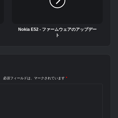
a
E
5
2
-
フ
Nokia E52 - ファームウェアのアップデー
ァ
ト
ー
ム
ウ
ェ
ア
の
ア
。
必須フィールドは、マークされています
*
ッ
プ
デ
ー
ト