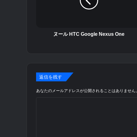
T
C
G
o
o
g
ヌール HTC Google Nexus One
l
e
N
e
x
u
返信を残す
s
O
あなたのメールアドレスが公開されることはありません
n
e
コ
メ
ン
ト