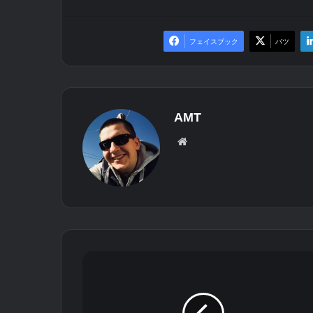
フェイスブック
バツ
AMT
We
bサ
イ
ト
ヌ
ー
ル
H