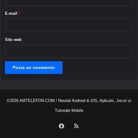
n
i
e
t
E-mail
*
d
e
e
l
l
e
G
f
Sito web
a
o
l
n
a
i
x
c
y
e
S
l
6
l
u
l
©2026
AMTELEFON.COM
/ Noutati Android & iOS, Aplicatii, Jocuri si
a
r
Tutoriale Mobile
i
Facebook
RSS