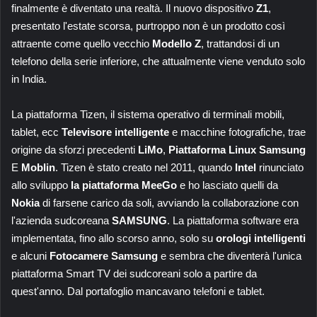
finalmente è diventato una realtà. Il nuovo dispositivo
Z1
,
presentato l'estate scorsa, purtroppo non è un prodotto così
attraente come quello vecchio
Modello Z
, trattandosi di un
telefono della serie inferiore, che attualmente viene venduto solo
in India.
La piattaforma Tizen, il sistema operativo di terminali mobili,
tablet, ecc
Televisore intelligente
e macchine fotografiche, trae
origine da sforzi precedenti
LiMo
,
Piattaforma Linux Samsung
E
Moblin
. Tizen è stato creato nel 2011, quando
Intel
rinunciato
allo sviluppo
la piattaforma MeeGo
e ho lasciato quelli da
Nokia
di farsene carico da soli, avviando la collaborazione con
l'azienda sudcoreana
SAMSUNG
. La piattaforma software era
implementata, fino allo scorso anno, solo su
orologi intelligenti
e alcuni
Fotocamere Samsung
e sembra che diventerà l'unica
piattaforma Smart TV dei sudcoreani solo a partire da
quest'anno. Dal portafoglio mancavano telefoni e tablet.