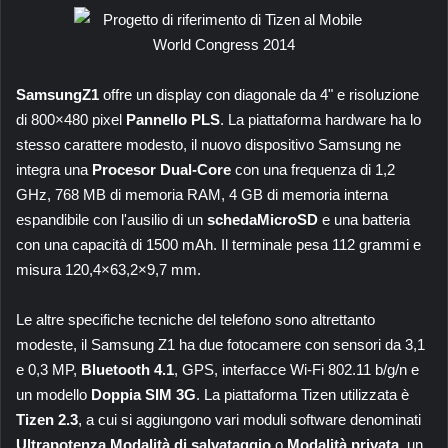
SamsungZ1
offre un display con diagonale da 4" e risoluzione
di 800×480 pixel
Pannello PLS
. La piattaforma hardware ha lo
stesso carattere modesto, il nuovo dispositivo Samsung ne
integra una
Procesor Dual-Core
con una frequenza di 1,2
GHz, 768 MB di memoria RAM, 4 GB di memoria interna
espandibile con l'ausilio di un
schedaMicroSD
e una batteria
con una capacità di 1500 mAh. Il terminale pesa 112 grammi e
misura 120,4×63,2×9,7 mm.
Le altre specifiche tecniche del telefono sono altrettanto
modeste, il Samsung Z1 ha due fotocamere con sensori da 3,1
e 0,3 MP,
Bluetooth 4.1
, GPS, interfacce Wi-Fi 802.11 b/g/n e
un modello
Doppia SIM 3G
. La piattaforma Tizen utilizzata è
Tizen 2.3
, a cui si aggiungono vari moduli software denominati
Ultrapotenza
Modalità di salvataggio
o
Modalità privata
, un