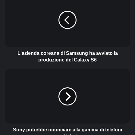
'
a
z
i
e
n
d
a
c
L'azienda coreana di Samsung ha avviato la
o
produzione del Galaxy S6
r
e
S
a
o
n
n
a
y
d
p
i
o
S
t
a
r
m
e
s
b
Sony potrebbe rinunciare alla gamma di telefoni