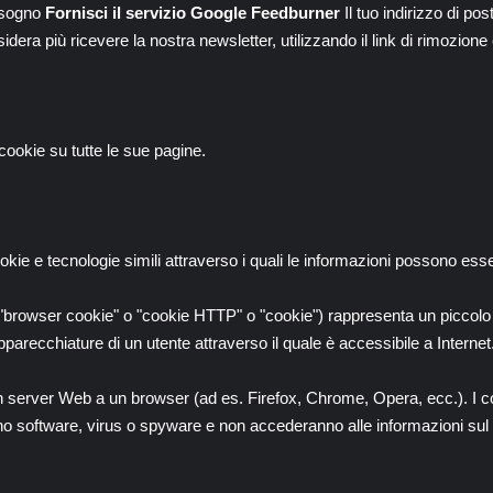
bisogno
Fornisci il servizio Google Feedburner
Il tuo indirizzo di pos
era più ricevere la nostra newsletter, utilizzando il link di rimozione 
ookie su tutte le sue pagine.
ookie e tecnologie simili attraverso i quali le informazioni possono e
browser cookie" o "cookie HTTP" o "cookie") rappresenta un piccolo fi
apparecchiature di un utente attraverso il quale è accessibile a Internet
un server Web a un browser (ad es. Firefox, Chrome, Opera, ecc.). I co
software, virus o spyware e non accederanno alle informazioni sul dr