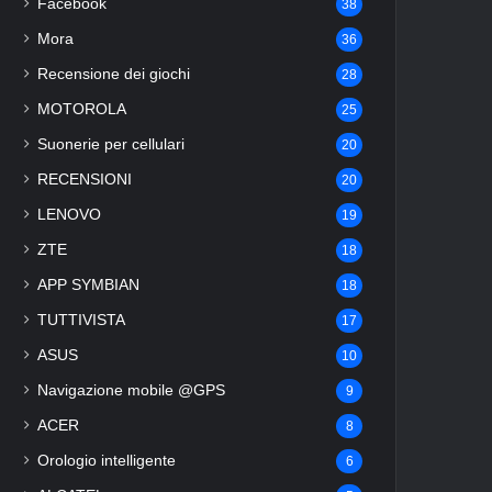
Facebook
38
Mora
36
Recensione dei giochi
28
MOTOROLA
25
Suonerie per cellulari
20
RECENSIONI
20
LENOVO
19
ZTE
18
APP SYMBIAN
18
TUTTIVISTA
17
ASUS
10
Navigazione mobile @GPS
9
ACER
8
Orologio intelligente
6