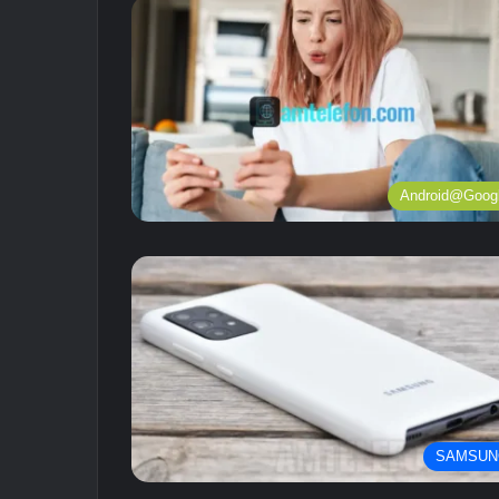
Android@Goog
SAMSUN