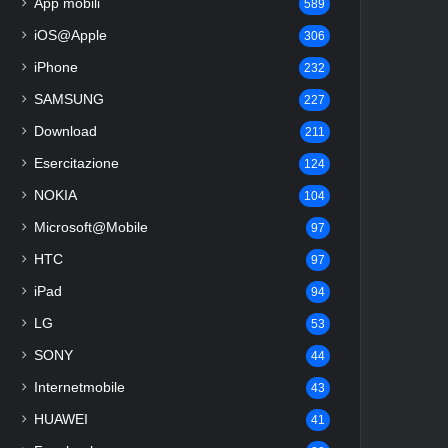
App mobili
589
iOS@Apple
306
iPhone
232
SAMSUNG
227
Download
211
Esercitazione
124
NOKIA
104
Microsoft@Mobile
97
HTC
97
iPad
94
LG
53
SONY
44
Internetmobile
43
HUAWEI
41