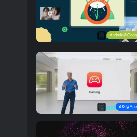
Android@Goog
iOS@App