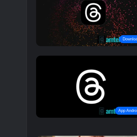
Downlo
App Andro