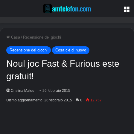
M
Casa
/
Recensione dei giochi
Recensione dei giochi
Cosa c'è di nuovo
Noul joc Fast & Furious este
gratuit!
Cristina Mateu
26 febbraio 2015
Ultimo aggiornamento: 26 febbraio 2015
0
12.757