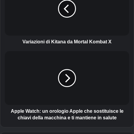
i
a
z
i
o
n
i
Variazioni di Kitana da Mortal Kombat X
d
i
A
K
p
i
p
t
l
a
e
n
W
a
a
d
t
a
c
M
h
Apple Watch: un orologio Apple che sostituisce le
o
:
chiavi della macchina e ti mantiene in salute
r
u
t
n