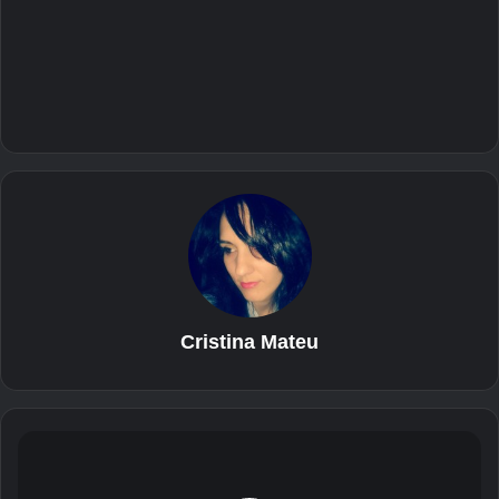
Cristina Mateu
V
a
r