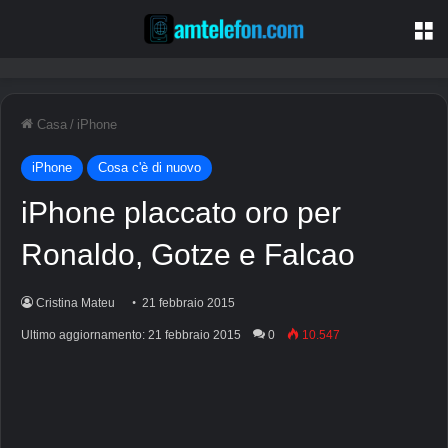
M
Casa
/
iPhone
iPhone
Cosa c'è di nuovo
iPhone placcato oro per
Ronaldo, Gotze e Falcao
Cristina Mateu
21 febbraio 2015
Ultimo aggiornamento: 21 febbraio 2015
0
10.547