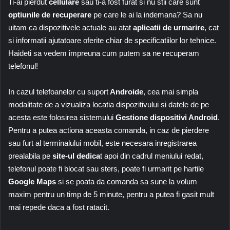
Ti-ai pierdut
cellulare
sau ti-a fost furat si nu stii care sunt
optiunile de recuperare
pe care le ai la indemana? Sa nu
uitam ca dispozitivele actuale au atat
aplicatii de urmarire
, cat
si informatii ajutatoare oferite chiar de specificatiilor lor tehnice.
Haideti sa vedem impreuna cum putem sa ne recuperam
telefonul!
In cazul telefoanelor cu suport
Androide
, cea mai simpla
modalitate de a vizualiza locatia dispozitivului si datele de pe
acesta este folosirea sistemului
Gestione dispositivi Android
.
Pentru a putea actiona aceasta comanda, in caz de pierdere
sau furt al terminalului mobil, este necesara inregistrarea
prealabila pe
site-ul dedica
t apoi din cadrul meniului redat,
telefonul poate fi blocat sau sters, poate fi urmarit pe hartile
Google Maps
si se poata da comanda sa sune la volum
maxim pentru un timp de 5 minute, pentru a putea fi gasit mult
mai repede daca a fost ratacit.