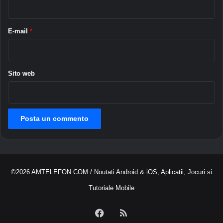
*
o
a
l
d
l
i
E-mail
*
i
E
p
r
o
i
p
c
Sito web
s
s
o
n
a
r
r
i
v
©2026
AMTELEFON.COM
/ Noutati Android & iOS, Aplicatii, Jocuri si
a
i
Tutoriale Mobile
n
A
Facebook
RSS
m