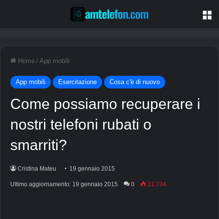
M
Home
/
App mobili
App mobili
Esercitazione
Cosa c'è di nuovo
Come possiamo recuperare i
nostri telefoni rubati o
smarriti?
Cristina Mateu
19 gennaio 2015
Ultimo aggiornamento: 19 gennaio 2015
0
11.734