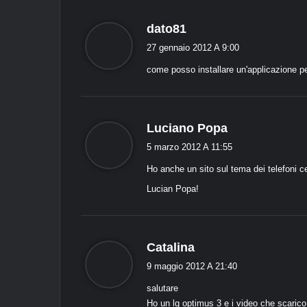
d
dato81
i
27 gennaio 2012 A 9:00
c
come posso installare un'applicazione pe
e
:
d
Luciano Popa
i
5 marzo 2012 A 11:55
c
Ho anche un sito sul tema dei telefoni cel
e
:
Lucian Popa!
d
Catalina
i
9 maggio 2012 A 21:40
c
salutare
e
Ho un lg optimus 3 e i video che scarico