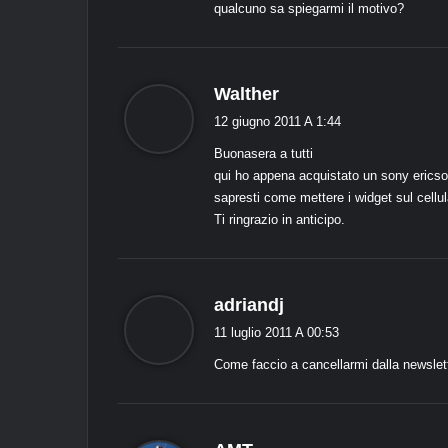
qualcuno sa spiegarmi il motivo?
d
Walther
i
12 giugno 2011 A 1:44
c
Buonasera a tutti
e
qui ho appena acquistato un sony ericso
:
sapresti come mettere i widget sul cell
Ti ringrazio in anticipo.
d
adriandj
i
11 luglio 2011 A 00:53
c
Come faccio a cancellarmi dalla newslet
e
:
d