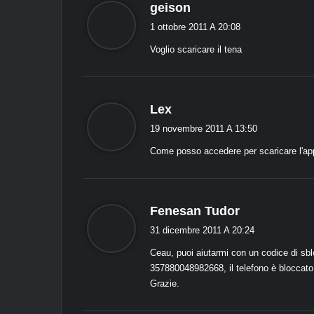
d
geison
i
1 ottobre 2011 A 20:08
c
Voglio scaricare il tena
e
:
d
Lex
i
19 novembre 2011 A 13:50
c
Come posso accedere per scaricare l'app
e
:
d
Fenesan Tudor
i
31 dicembre 2011 A 20:24
c
Ceau, puoi aiutarmi con un codice di sb
e
357880048982668, il telefono è bloccato
:
Grazie.