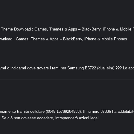
0 Theme Download : Games, Themes & Apps – BlackBerry, iPhone & Mobile
wnload : Games, Themes & Apps – BlackBerry, iPhone & Mobile Phones
darmi o indicarmi dove trovare i temi per Samsung B5722 (dual sim) ??? Lo app
abbonamento tramite cellulare (0049 15789284933). Il numero 87836 ha addebitat
e ciò non dovesse accadere, intraprenderò azioni legali.