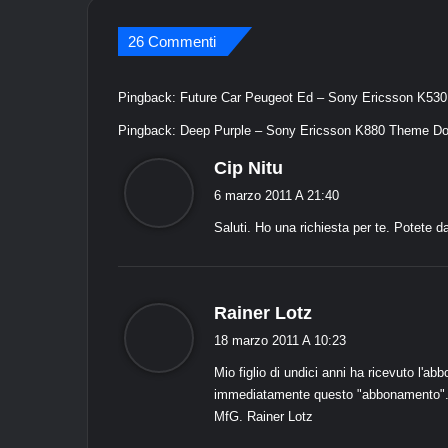
26 Commenti
Pingback:
Future Car Peugeot Ed – Sony Ericsson K53
Pingback:
Deep Purple – Sony Ericsson K880 Theme Do
d
Cip Nitu
i
6 marzo 2011 A 21:40
c
Saluti. Ho una richiesta per te. Potete 
e
:
d
Rainer Lotz
i
18 marzo 2011 A 10:23
c
Mio figlio di undici anni ha ricevuto l'
e
immediatamente questo "abbonamento". S
:
MfG. Rainer Lotz