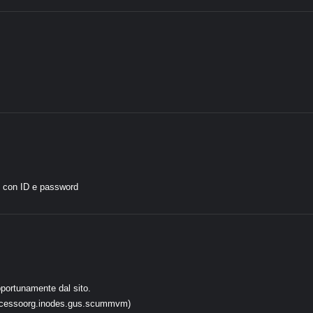
b con ID e password
portunamente dal sito.
processoorg.inodes.gus.scummvm)