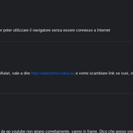
r poter utilizzare il navigatore senza essere connesso a Internet
lulari, vale a dire
http://www.teme-nokia.eu
e vorrei scambiare link se vuoi, 
 da ep youtube non girano correttamente, vanno in frame. Dico che posso visual