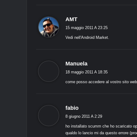
d
AMT
i
15 maggio 2011 A 23:25
c
Vedi nell'Android Market.
e
:
d
Manuela
i
18 maggio 2011 A 18:35
c
come posso accedere al vostro sito we
e
:
d
fabio
i
8 giugno 2011 A 2:29
c
ho installato scumm che ho scaricato op
e
qualdo lo lancio mi da questo errore (
: