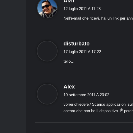
AMT
i
12 luglio 2011 A 11:28
c
Nell'e-mail che ricevi, hai un link per an
e
:
d
disturbato
i
17 luglio 2011 A 17:22
c
telio…
e
:
d
Alex
i
10 settembre 2011 A 20:02
c
vorrei chiedere? Scarico applicazioni s
e
ancora che non ho il dispositivo. È perc
: