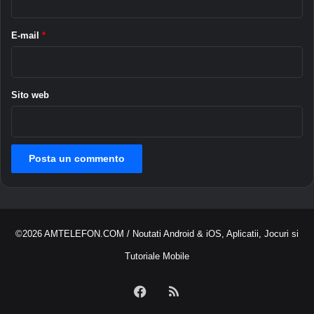
n
o
g
n
e
a
E-mail
*
A
l
p
i
p
t
l
à
Sito web
e
p
e
r
R
e
e
l
s
p
©2026
AMTELEFON.COM
/ Noutati Android & iOS, Aplicatii, Jocuri si
r
i
Tutoriale Mobile
m
a
Facebook
RSS
d
e