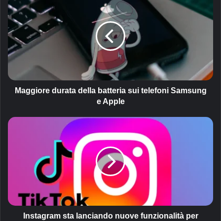
a
g
g
i
o
r
e
d
u
Maggiore durata della batteria sui telefoni Samsung
r
e Apple
a
t
I
a
n
d
s
e
t
l
a
l
g
a
r
b
a
a
m
t
s
Instagram sta lanciando nuove funzionalità per