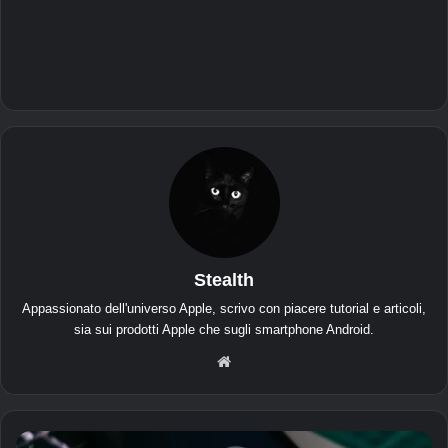
Stealth
Appassionato dell'universo Apple, scrivo con piacere tutorial e articoli,
sia sui prodotti Apple che sugli smartphone Android.
Sit
o
we
b
M