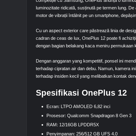
competiție cu Samsung, OnePlus anunță o luminozi
luminozitate ridicată, susținută pe termen lung. D
motor de vibrații întâlnit pe un smartphone, depăși
Cu un aspect exterior care păstrează linia de desi
cadran de ceas de lux,
OnePlus 12
poate fi achiziț
dengan bagian belakang kaca meniru permukaan k
Dengan anggaran yang kompetitif, ponsel ini men
terhadap cipratan air dan debu. Namun, kamera ini
terhadap insiden kecil yang melibatkan kontak den
Spesifikasi OnePlus 12
Ecran: LTPO AMOLED 6,82 inci
Prosesor: Qualcomm Snapdragon 8 Gen 3
RAM: 12/16GB LPDDR5X
Penyimpanan: 256/512 GB UFS 4.0