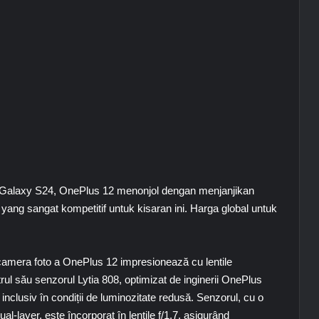
 Galaxy S24, OnePlus 12 menonjol dengan menjanjikan
ng sangat kompetitif untuk kisaran ini. Harga global untuk
camera foto a OnePlus 12 impresionează cu lentile
rul său senzorul Lytia 808, optimizat de inginerii OnePlus
 inclusiv în condiții de luminozitate redusă. Senzorul, cu o
l-layer, este încorporat în lentile f/1.7, asigurând