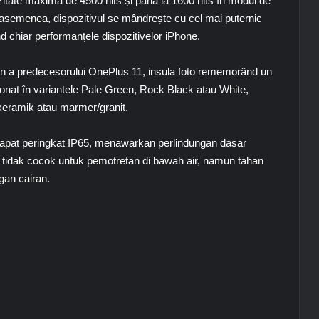
tate maximă de 4500 nits și până la 1600 nits în modul de
e asemenea, dispozitivul se mândrește cu cel mai puternic
nd chiar performanțele dispozitivelor iPhone.
gn a predecesorului
OnePlus 11
, insula foto rememorând un
ionat în variantele
Pale Green, Rock Black
atau
White
,
eramik atau marmer/granit.
dapat peringkat IP65, menawarkan perlindungan dasar
 tidak cocok untuk pemotretan di bawah air, namun tahan
gan cairan.