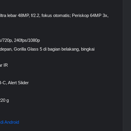
ltra lebar 48MP, f/2.2, fokus otomatis; Periskop 64MP 3x,
ps/720p, 240fps/1080p
depan, Gorilla Glass 5 di bagian belakang, bingkai
ar IR
C, Alert Slider
220 g
di Android