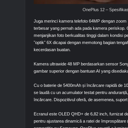
OnePlus 12 – Spesifikas
Juga merinci kamera telefoto 64MP dengan zoom
terbesar yang pernah ada pada kamera periskop. O
menjanjikan foto berkualitas tinggi dalam kondisi
"optik" 6X dicapai dengan memotong bagian teng
kecerdasan buatan.
Kamera ultrawide 48 MP berdasarkan sensor
Son
gambar superior dengan bantuan AI yang disediak
Cu o baterie de 5400mAh și încărcare rapidă de 1
se laudă cu un acumulator testat pentru anduranță
încărcare. Dispozitivul oferă, de asemenea, suport
Ecranul este
OLED QHD+
de 6,82 inch, furnizat 
pentru ajustarea dinamică a ratei de împrospătare 