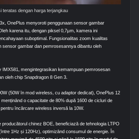
i teratas dengan harga terjangkau
 3x, OnePlus menyoroti penggunaan sensor gambar
leh karena itu, dengan piksel 0,7µm, kamera ini
 pencahayaan suboptimal. Fungsionalitas zoom kualitas
ah sensor gambar dan pemrosesannya dibantu oleh
y IMX581
, mengintegrasikan kemampuan pemrosesan
an oleh chip
Snapdragon 8 Gen 3
.
00W (50W în mod wireless, cu adaptor dedicat), OnePlus 12
, menținând o capacitate de 80% după 1600 de cicluri de
 pentru încărcare wireless inversă la 10W.
de producătorul chinez
BOE
, beneficiază de tehnologia LTPO
(între 1Hz și 120Hz), optimizând consumul de energie. În