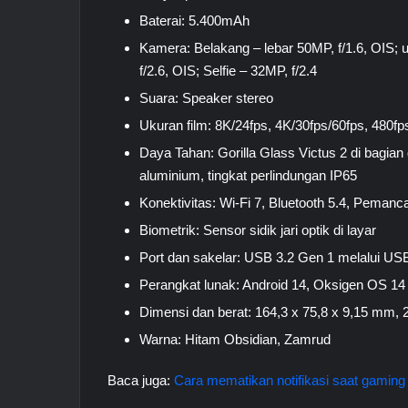
Baterai: 5.400mAh
Kamera: Belakang – lebar 50MP, f/1.6, OIS; u
f/2.6, OIS; Selfie – 32MP, f/2.4
Suara: Speaker stereo
Ukuran film: 8K/24fps, 4K/30fps/60fps, 480f
Daya Tahan: Gorilla Glass Victus 2 di bagian 
aluminium, tingkat perlindungan IP65
Konektivitas: Wi-Fi 7, Bluetooth 5.4, Pemanc
Biometrik: Sensor sidik jari optik di layar
Port dan sakelar: USB 3.2 Gen 1 melalui USB-
Perangkat lunak: Android 14, Oksigen OS 14
Dimensi dan berat: 164,3 x 75,8 x 9,15 mm, 
Warna: Hitam Obsidian, Zamrud
Baca juga:
Cara mematikan notifikasi saat gaming 