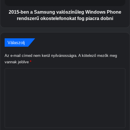
a
a
l
S
2015-ben a Samsung valószínűleg Windows Phone
a
a
rendszerű okostelefonokat fog piacra dobni
x
m
y
s
E
u
7
n
Válaszolj
e
g
l
v
Az e-mail címed nem kerül nyilvánosságra.
A kötelező mezők meg
s
a
vannak jelölve
*
ő
l
m
M
ó
ű
s
e
s
z
g
z
í
a
n
j
k
ű
e
i
l
e
e
g
l
g
y
ő
W