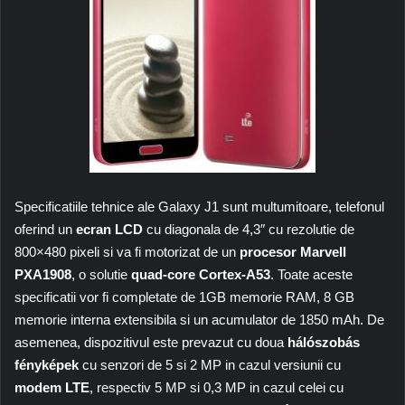
Specificatiile tehnice ale Galaxy J1 sunt multumitoare, telefonul
oferind un
ecran LCD
cu diagonala de 4,3″ cu rezolutie de
800×480 pixeli si va fi motorizat de un
procesor Marvell
PXA1908
, o solutie
quad-core Cortex-A53
. Toate aceste
specificatii vor fi completate de 1GB memorie RAM, 8 GB
memorie interna extensibila si un acumulator de 1850 mAh. De
asemenea, dispozitivul este prevazut cu doua
hálószobás
fényképek
cu senzori de 5 si 2 MP in cazul versiunii cu
modem LTE
, respectiv 5 MP si 0,3 MP in cazul celei cu