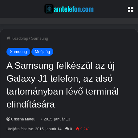
M
Kezdőlap
/
Samsung
Samsung
Mi újság
A Samsung felkészül az új
Galaxy J1 telefon, az alsó
tartományban lévő terminál
elindítására
Cristina Mateu
2015. január 13
Utoljára frissítve: 2015. január 14
0
9,241