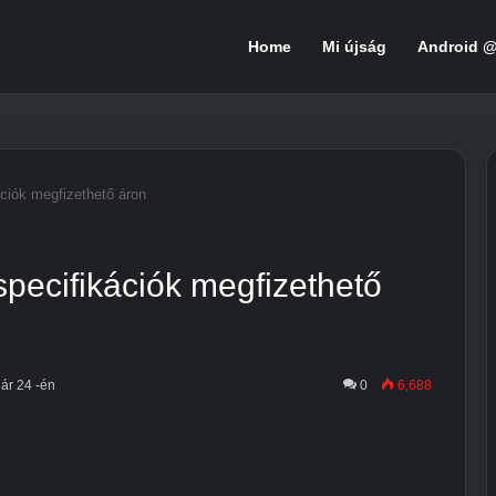
Home
Mi újság
Android 
ációk megfizethető áron
specifikációk megfizethető
uár 24 -én
0
6,688