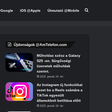
Keresés:
@Google
iOS @Apple
Útmutató @Mobile
Újdonságok @AmTelefon.com
Műholdas szósz a Galaxy
S25 -en. Sürgősségi
üzenetek műholdak
szerint.
2025. január 24 -én
Az Instagram új funkciókat
vezet be a Reels számára a
TikTok egyesült
államokbeli betiltása előtt
2025. január 18 -án