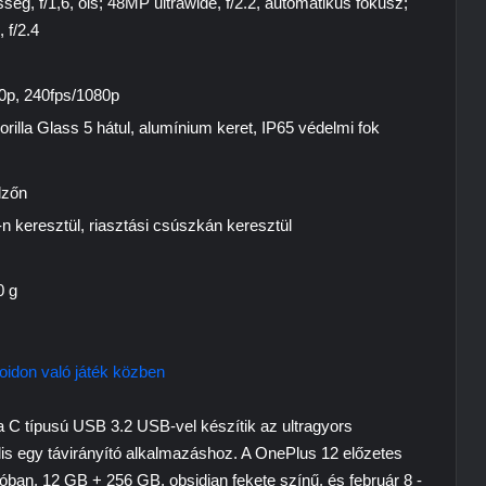
g, f/1,6, ois; 48MP ultrawide, f/2.2, automatikus fókusz;
 f/2.4
20p, 240fps/1080p
orilla Glass 5 hátul, alumínium keret, IP65 védelmi fok
lzőn
 keresztül, riasztási csúszkán keresztül
0 g
oidon való játék közben
, a C típusú USB 3.2 USB-vel készítik az ultragyors
ális egy távirányító alkalmazáshoz. A OnePlus 12 előzetes
ban, 12 GB + 256 GB, obsidian fekete színű, és február 8 -