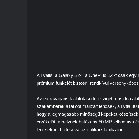
A rivális, a Galaxy S24, a OnePlus 12 -t csak egy 
prémium funkciót biztosít, rendkívül versenyképes
Az extravagáns kialakítású fotósziget maszkja al
szakemberek által optimalizált lencsék, a Lytia 8
hogy a legmagasabb minőségű képeket készítsék, 
érzékelőt, amelynek hatékony 50 MP felbontása és 
lencsékbe, biztosítva az optikai stabilizációt.