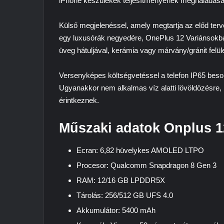
iPhone készülékek teljesítményének meghaladása m
Külső megjelenéssel, amely megtartja az előd ter
egy luxusórák negyedére,
OnePlus 12
Variánsokb
üveg hátuljával, kerámia vagy márvány/gránit felül
Versenyképes költségvetéssel a telefon IP65 besor
Ugyanakkor nem alkalmas víz alatti lövöldözésre,
érintkeznek.
Műszaki adatok Onplus 1
Ecran: 6,82 hüvelykes AMOLED LTPO
Procesor: Qualcomm Snapdragon 8 Gen 3
RAM: 12/16 GB LPDDR5X
Tárolás: 256/512 GB UFS 4.0
Akkumulátor: 5400 mAh