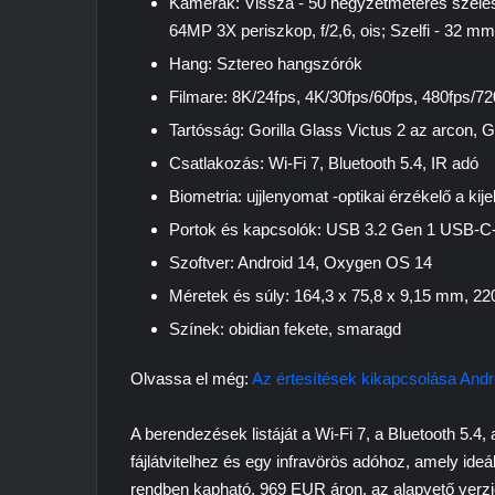
Kamerák: Vissza - 50 négyzetméteres szélessé
64MP 3X periszkop, f/2,6, ois; Szelfi - 32 mm,
Hang: Sztereo hangszórók
Filmare: 8K/24fps, 4K/30fps/60fps, 480fps/7
Tartósság: Gorilla Glass Victus 2 az arcon, G
Csatlakozás: Wi-Fi 7, Bluetooth 5.4, IR adó
Biometria: ujjlenyomat -optikai érzékelő a kije
Portok és kapcsolók: USB 3.2 Gen 1 USB-C-n
Szoftver: Android 14, Oxygen OS 14
Méretek és súly: 164,3 x 75,8 x 9,15 mm, 22
Színek: obidian fekete, smaragd
Olvassa el még:
Az értesítések kikapcsolása Andr
A berendezések listáját a Wi-Fi 7, a Bluetooth 5.4
fájlátvitelhez és egy infravörös adóhoz, amely ide
rendben kapható, 969 EUR áron, az alapvető verzió