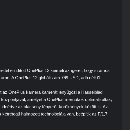
héttel elindított OnePlus 12 kiemeli az ígéret, hogy számos
 áron. A OnePlus 12 globális ára 799 USD, adó nélkül.
att az OnePlus kamera kamerát lenyűgözi a Hasselblad
08 központjával, amelyet a OnePlus mérnökök optimalizáltak,
ideértve az alacsony fényerő -körülmények között is. Az
kétrétegű halmozott technológiája van, beépítik az F/1,7