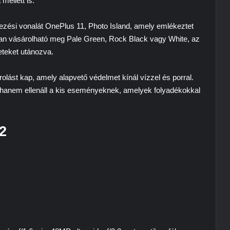
ellett is.
vezési vonalát
OnePlus 11
, Photo Island, amely emlékeztet
an vásárolható meg
Pale Green, Rock Black
vagy
White
, az
eteket utánozva.
olást kap, amely alapvető védelmet kínál vízzel és porral.
 hanem ellenáll a kis eseményeknek, amelyek folyadékokkal
2