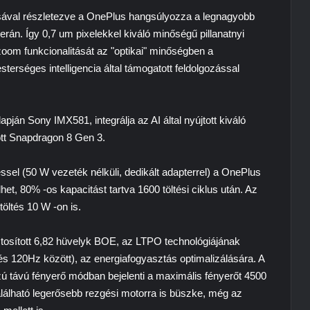
sával részletezve a OnePlus hangsúlyozza a legnagyobb
rán. Így 0,7 um pixelekkel kiváló minőségű pillanatnyi
 zoom funkcionalitását az "optikai" minőségben a
erséges intelligencia által támogatott feldolgozással
lapján
Sony IMX581
, integrálja az AI által nyújtott kiváló
ott
Snapdragon 8 Gen 3
.
sel (50 W vezeték nélküli, dedikált adapterrel) a OnePlus
et, 80% -os kapacitást tartva 1600 töltési ciklus után. Az
töltés 10 W -on is.
ztosított 6,82 hüvelyk
BOE
, az LTPO technológiájának
és 120Hz között), az energiafogyasztás optimalizálására. A
 távú fényerő módban bejelenti a maximális fényerőt 4500
található legerősebb rezgési motorra is büszke, még az