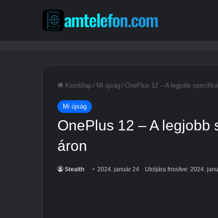
Kezdőlap
/
Mi újság
/
OnePlus 12 – A legjobb specifik
Mi újság
OnePlus 12 – A legjobb 
áron
Stealth
2024. január 24
Utoljára frissítve: 2024. jan