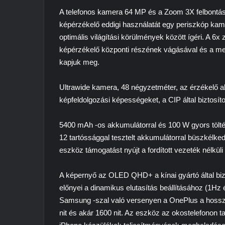
A telefonos kamera 64 MP és a Zoom 3X felbontá
képérzékelő eddigi használatát egy periszkóp kame
optimális világítási körülmények között ígéri. A 6x
képérzékelő központi részének vágásával és a mest
kapjuk meg.
Ultrawide kamera, 48 négyzetméter, az érzékelő a
képfeldolgozási képességeket, a CIP által biztosít
5400 mAh -os akkumulátorral és 100 W gyors töltés
12 tartóssággal tesztelt akkumulátorral büszkélkedh
eszköz támogatást nyújt a fordított vezeték nélküli 
A képernyő az
OLED QHD+
a kínai gyártó által bi
előnyei a dinamikus elutasítás beállításához (1Hz 
Samsung -szal való versenyen a OnePlus a hosszú
nit és akár 1600 nit. Az eszköz az okostelefonon 