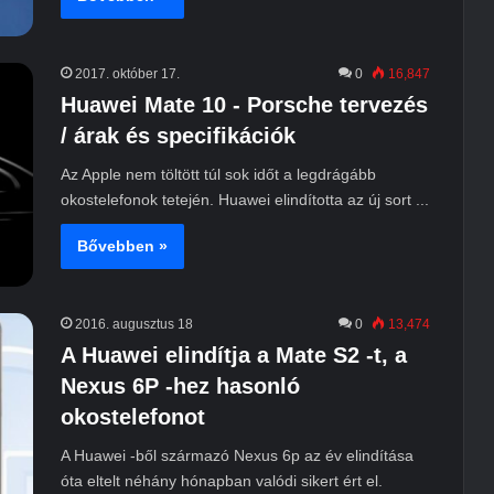
2017. október 17.
0
16,847
Huawei Mate 10 - Porsche tervezés
/ árak és specifikációk
Az Apple nem töltött túl sok időt a legdrágább
okostelefonok tetején. Huawei elindította az új sort ...
Bővebben »
2016. augusztus 18
0
13,474
A Huawei elindítja a Mate S2 -t, a
Nexus 6P -hez hasonló
okostelefonot
A Huawei -ből származó Nexus 6p az év elindítása
óta eltelt néhány hónapban valódi sikert ért el.