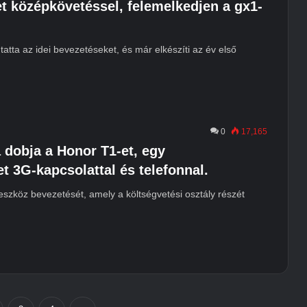
t középkövetéssel, felemelkedjen a gx1-
tta az idei bevezetéseket, és már elkészíti az év első
0
17,165
 dobja a Honor T1-et, egy
t 3G-kapcsolattal és telefonnal.
 eszköz bevezetését, amely a költségvetési osztály részét