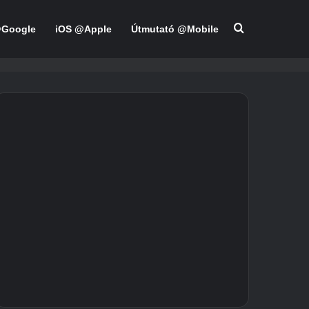
Keresés:
@Google
iOS @Apple
Útmutató @Mobile