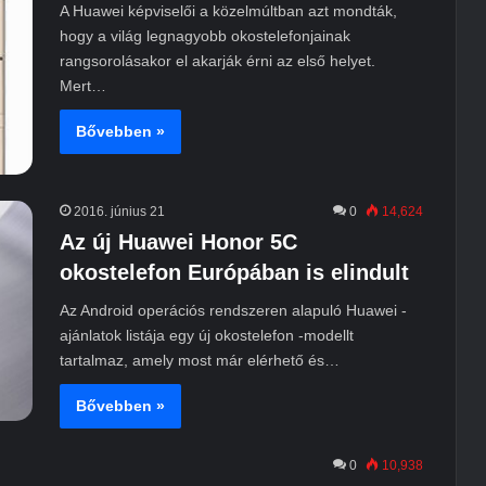
A Huawei képviselői a közelmúltban azt mondták,
hogy a világ legnagyobb okostelefonjainak
rangsorolásakor el akarják érni az első helyet.
Mert…
Bővebben »
2016. június 21
0
14,624
Az új Huawei Honor 5C
okostelefon Európában is elindult
Az Android operációs rendszeren alapuló Huawei -
ajánlatok listája egy új okostelefon -modellt
tartalmaz, amely most már elérhető és…
Bővebben »
0
10,938