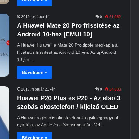
2019. október 14
0
21,982
A Huawei Mate 20 Pro frissítése az
Android 10-hez [EMUI 10]
A Huawei Huawei, a Mate 20 Pro tippje megkapja a
hivatalos frissítést az Android 10 -en. Az új Android
10 jön ...
Bővebben »
2018. február 21 -én
0
14,603
Huawei P20 Plus és P20 - Az első 3
szobás okostelefon / kijelző OLED
A Huawei a globális okostelefonok egyik legnagyobb
gyártója, az Apple és a Samsung után. Vel…
Bővebben »