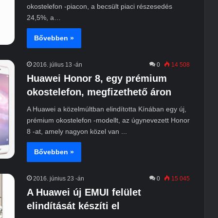
okostelefon -piacon, a becsült piaci részesedés
24,5%, a…
Bővebben »
2016. július 13 -án
0
14 508
Huawei Honor 8, egy prémium
okostelefon, megfizethető áron
A Huawei a közelmúltban elindította Kínában egy új,
prémium okostelefon -modellt, az úgynevezett Honor
8 -at, amely nagyon közel van ...
Bővebben »
2016. június 23 -án
0
15 045
A Huawei új EMUI felület
elindítását készíti el