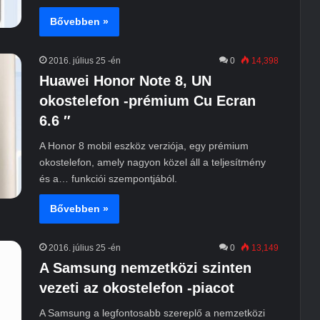
Bővebben »
2016. július 25 -én
0
14,398
Huawei Honor Note 8, UN
okostelefon -prémium Cu Ecran
6.6 ″
A Honor 8 mobil eszköz verziója, egy prémium
okostelefon, amely nagyon közel áll a teljesítmény
és a… funkciói szempontjából.
Bővebben »
2016. július 25 -én
0
13,149
A Samsung nemzetközi szinten
vezeti az okostelefon -piacot
A Samsung a legfontosabb szereplő a nemzetközi