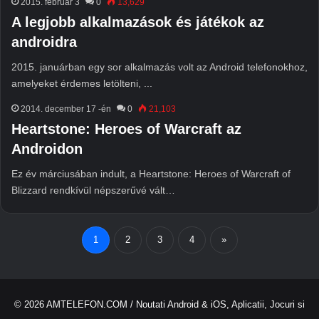
2015. február 3
0
13,629
A legjobb alkalmazások és játékok az
androidra
2015. januárban egy sor alkalmazás volt az Android telefonokhoz,
amelyeket érdemes letölteni, ...
2014. december 17 -én
0
21,103
Heartstone: Heroes of Warcraft az
Androidon
Ez év márciusában indult, a Heartstone: Heroes of Warcraft of
Blizzard rendkívül népszerűvé vált…
1
2
3
4
»
© 2026
AMTELEFON.COM
/ Noutati Android & iOS, Aplicatii, Jocuri si