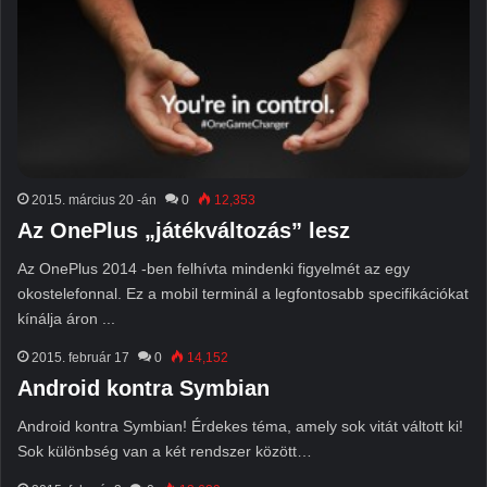
2015. március 20 -án
0
12,353
Az OnePlus „játékváltozás” lesz
Az OnePlus 2014 -ben felhívta mindenki figyelmét az egy
okostelefonnal. Ez a mobil terminál a legfontosabb specifikációkat
kínálja áron ...
2015. február 17
0
14,152
Android kontra Symbian
Android kontra Symbian! Érdekes téma, amely sok vitát váltott ki!
Sok különbség van a két rendszer között…