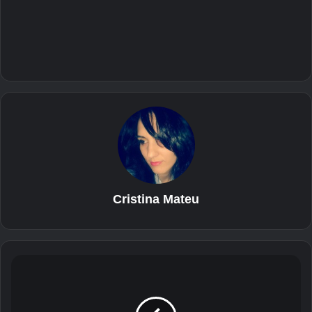
Cristina Mateu
S
a
m
s