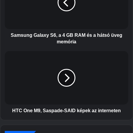
u
n
g
G
a
l
Samsung Galaxy S6, a 4 GB RAM és a hátsó üveg
a
memória
x
y
H
S
T
6
C
,
O
a
n
4
e
G
M
B
9
R
,
A
S
HTC One M9, Saspade-SAID képek az interneten
M
a
é
s
s
p