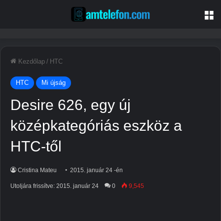
M
Kezdőlap
/
HTC
HTC
Mi újság
Desire 626, egy új
középkategóriás eszköz a
HTC-től
Cristina Mateu
2015. január 24 -én
Utoljára frissítve: 2015. január 24
0
9,545