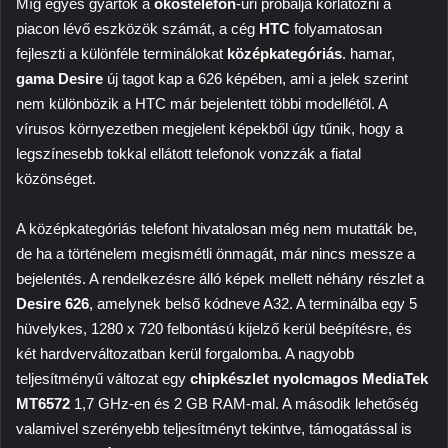
Míg egyes gyártók a
okostelefon
-uri próbálja korlátozni a
piacon lévő eszközök számát, a cég
HTC
folyamatosan
fejleszti a különféle terminálokat
középkategóriás
. hamar,
gama Desire
új tagot kap a 626 képében, ami a jelek szerint
nem különbözik a HTC már bejelentett többi modellétől. A
vírusos környezetben megjelent képekből úgy tűnik, hogy a
legszínesebb tokkal ellátott telefonok vonzzák a fiatal
közönséget.
A középkategóriás telefont hivatalosan még nem mutatták be,
de ha a történelem megismétli önmagát, már nincs messze a
bejelentés. A rendelkezésre álló képek mellett néhány részlet a
Desire 626
, amelynek belső kódneve A32. A terminálba egy 5
hüvelykes, 1280 x 720 felbontású kijelző kerül beépítésre, és
két hardverváltozatban kerül forgalomba. A nagyobb
teljesítményű változat egy
chipkészlet nyolcmagos MediaTek
MT6572
1,7 GHz-en és 2 GB RAM-mal. A második lehetőség
valamivel szerényebb teljesítményt tekintve, támogatással is