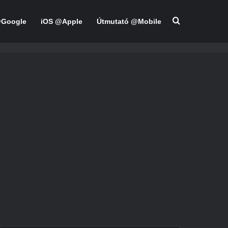
Keresés:
@Google
iOS @Apple
Útmutató @Mobile