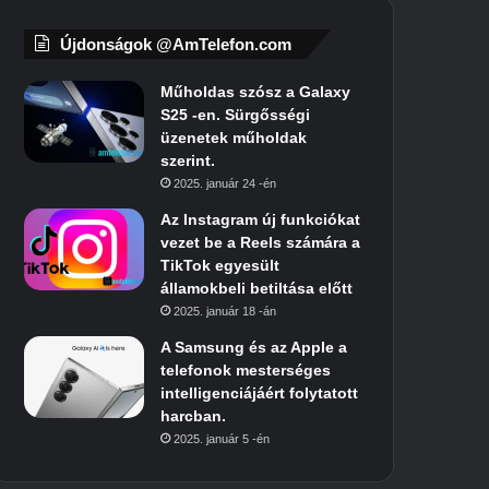
Újdonságok @AmTelefon.com
Műholdas szósz a Galaxy
S25 -en. Sürgősségi
üzenetek műholdak
szerint.
2025. január 24 -én
Az Instagram új funkciókat
vezet be a Reels számára a
TikTok egyesült
államokbeli betiltása előtt
2025. január 18 -án
A Samsung és az Apple a
telefonok mesterséges
intelligenciájáért folytatott
harcban.
2025. január 5 -én