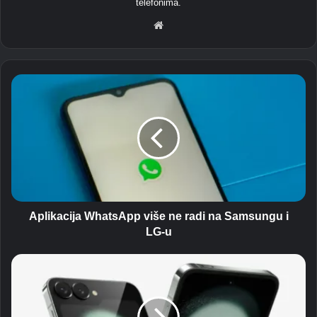
telefonima.
We
b
str
ani
A
ca
p
l
i
k
a
c
i
j
a
Aplikacija WhatsApp više ne radi na Samsungu i
W
LG-u
h
a
S
t
a
s
m
A
s