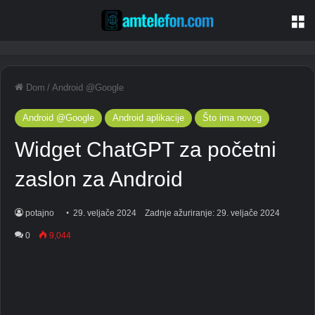
Je
Dom
/
Android @Google
Android @Google
Android aplikacije
Što ima novog
Widget ChatGPT za početni
zaslon za Android
potajno
29. veljače 2024
Zadnje ažuriranje: 29. veljače 2024
0
9,044