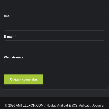
i
o
a
L
d
G
r
o
Ime
*
-
n
*
u
o
s
i
E-mail
*
i
š
t
o
Web stranica
z
a
d
r
ž
a
v
a
© 2026
AMTELEFON.COM
/ Noutati Android & iOS, Aplicatii, Jocuri si