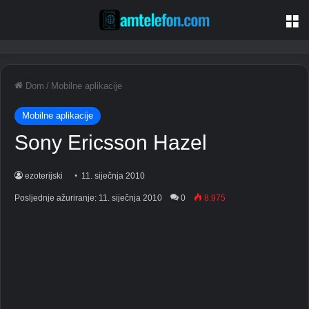
Je
Dom
/
Mobilne aplikacije
Mobilne aplikacije
Sony Ericsson Hazel
ezoterijski
11. siječnja 2010
Posljednje ažuriranje: 11. siječnja 2010
0
8.975