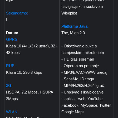
navigacijskim sustavom
Sekundarno:
Wisepilot
I
Platforma Java:
Datum
The, Midp 2.0
GPRS:
Klasa 10 (4+1/3+2 utora), 32 -
- Otkazivanje buke s
48 kbps
namjenskim mikrofonom
- HD glas spreman
RUB:
- Otporan na prskanje
Klasa 10, 236,8 kbps
- MP3/EAAC+/WAV uređaj
- SensMe, ID traga
3G:
- MP4/H.263/H.264 igrač
HSDPA, 7,2 Mbps, HSUPA
- Uređivač slika/bloganje
2Mbps
– aplicatii web: YouTube,
Facebook, MySpace, Twitter,
WLAN:
Google Maps