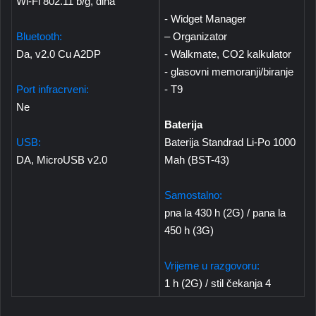
Wi-Fi 802.11 b/g, dlna
- Widget Manager
Bluetooth:
– Organizator
Da, v2.0 Cu A2DP
- Walkmate, CO2 kalkulator
- glasovni memoranji/biranje
Port infracrveni:
- T9
Ne
Baterija
USB:
Baterija Standrad Li-Po 1000
DA, MicroUSB v2.0
Mah (BST-43)
Samostalno:
pna la 430 h (2G) / pana la
450 h (3G)
Vrijeme u razgovoru:
1 h (2G) / stil čekanja 4