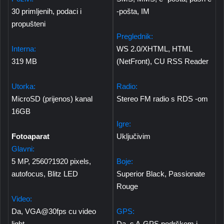
30 primljenih, podaci i
-pošta, IM
propušteni
Preglednik:
Interna:
WS 2.0/XHTML, HTML
319 MB
(NetFront), CU RSS Reader
Utorka:
Radio:
MicroSD (prijenos) kanal
Stereo FM radio s RDS -om
16GB
Igre:
Fotoaparat
Uključivim
Glavni:
5 MP, 2560?1920 pixels,
Boje:
autofocus, Blitz LED
Superior Black, Passionate
Rouge
Video:
Da, VGA@30fps cu video
GPS:
light
Da, s A-GPS podrškom i