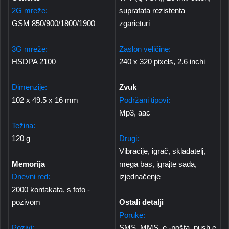
2G mreže:
suprafata rezistenta
GSM 850/900/1800/1900
zgarieturi
3G mreže:
Zaslon veličine:
HSDPA 2100
240 x 320 pixels, 2.6 inchi
Dimenzije:
Zvuk
102 x 49.5 x 16 mm
Podržani tipovi:
Mp3, aac
Težina:
120 g
Drugi:
Vibracije, igrač, skladatelj,
Memorija
mega bas, igrajte sada,
Dnevni red:
izjednačenje
2000 kontakata, s foto -
pozivom
Ostali detalji
Poruke:
Pozivi:
SMS, MMS, e -pošta, push e