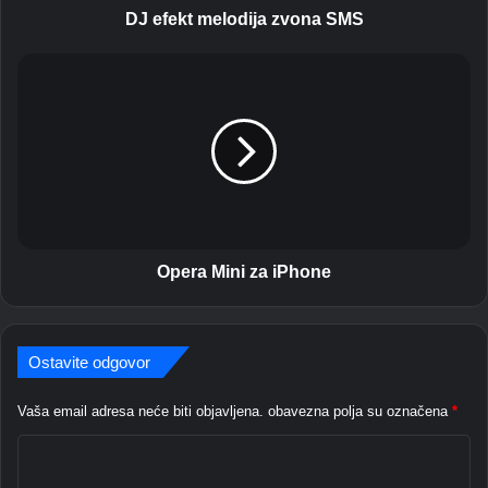
l
DJ efekt melodija zvona SMS
o
d
O
i
p
j
e
a
r
z
a
v
M
o
i
n
n
a
i
S
z
Opera Mini za iPhone
M
a
S
i
P
Ostavite odgovor
h
o
n
Vaša email adresa neće biti objavljena.
obavezna polja su označena
*
e
K
o