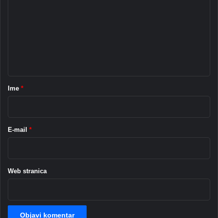
m
e
n
t
a
r
Ime
*
*
E-mail
*
Web stranica