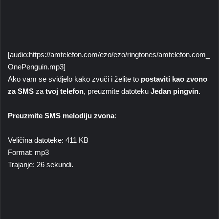
[audio:https://amtelefon.com/ezo/ezo/ringtones/amtelefon.com_
OnePenguin.mp3]
Ako vam se svidjelo kako zvuči i želite to
postaviti kao zvono
za SMS
za
tvoj telefon
, preuzmite datoteku
Jedan pingvin
.
Preuzmite SMS melodiju zvona
:
Veličina datoteke: 411 KB
Format: mp3
Trajanje: 26 sekundi.