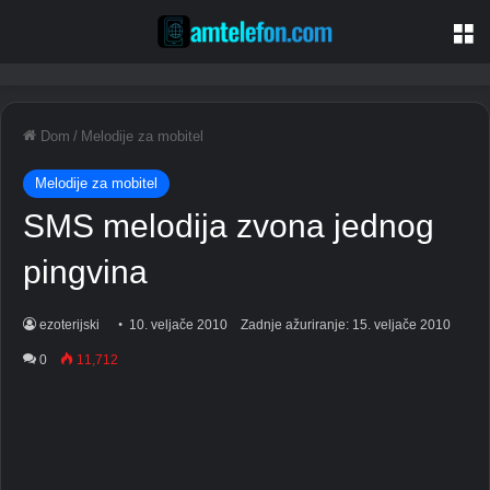
Je
Dom
/
Melodije za mobitel
Melodije za mobitel
SMS melodija zvona jednog
pingvina
ezoterijski
10. veljače 2010
Zadnje ažuriranje: 15. veljače 2010
0
11,712