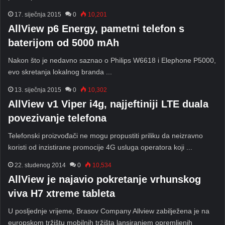
17. siječnja 2015
0
10,201
AllView p6 Energy, pametni telefon s
baterijom od 5000 mAh
Nakon što je nedavno saznao o Philips W6618 i Elephone P5000,
evo skretanja lokalnog branda ...
13. siječnja 2015
0
10,302
AllView v1 Viper i4g, najjeftiniji LTE duala
povezivanje telefona
Telefonski proizvođači ne mogu propustiti priliku da neizravno
koristi od inzistirane promocije 4G usluga operatora koji ...
22. studenog 2014
0
10,534
AllView je najavio pokretanje vrhunskog
viva H7 xtreme tableta
U posljednje vrijeme, Brasov Company Allview zabilježena je na
europskom tržištu mobilnih tržišta lansiranjem opremljenih