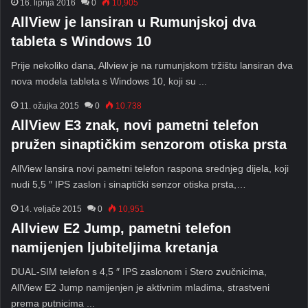
16. lipnja 2016
0
10,905
AllView je lansiran u Rumunjskoj dva
tableta s Windows 10
Prije nekoliko dana, Allview je na rumunjskom tržištu lansiran dva
nova modela tableta s Windows 10, koji su ...
11. ožujka 2015
0
10.738
AllView E3 znak, novi pametni telefon
pružen sinaptičkim senzorom otiska prsta
AllView lansira novi pametni telefon raspona srednjeg dijela, koji
nudi 5,5 ″ IPS zaslon i sinaptički senzor otiska prsta,…
14. veljače 2015
0
10,951
Allview E2 Jump, pametni telefon
namijenjen ljubiteljima kretanja
DUAL-SIM telefon s 4,5 ″ IPS zaslonom i Stero zvučnicima,
AllView E2 Jump namijenjen je aktivnim mladima, strastveni
prema putnicima ...