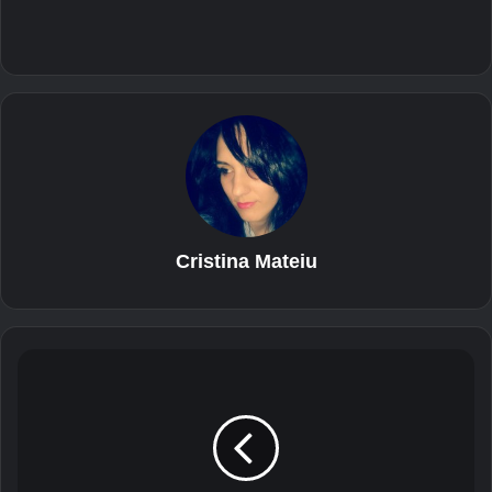
Cristina Mateiu
L
G
G
4
,
m