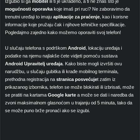
Izgubio si ga
mobitel
ili ti je ukradeno, a ti ne znaš što je
mogućnosti oporavka
koje imaš pri ruci? Ne zaboravimo da
trenutni uređaji to imaju
aplikacije za praćenje
, kao i korisne
informacije koje pružaju čak i njihove tehničke specifikacije.
Pogledajmo zajedno kako možemo oporaviti svoj telefon!
U slučaju telefona s podrškom
Android
, lokaciju uređaja i
podatke na njemu najlakše ćete vidjeti pomoću sustava
Android Upravitelj uređaja
. Kako biste mogli izvršiti ovu
narudžbu, u slučaju gubitka ili krađe mobilnog terminala,
prethodna registracija na
stranica posvećuje
t zatim iz
prikazanog izbornika, telefon se može blokirati ili izbrisati, može
se pratiti na kartama
Google karte
a može se dati i naredba da
zvoni maksimalnom glasnoćom u trajanju od 5 minuta, tako da
se može puno brže pronaći ako se izgubi.