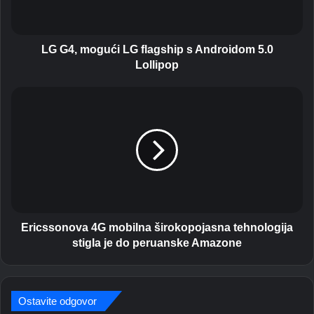
o
g
u
ć
LG G4, mogući LG flagship s Androidom 5.0
i
Lollipop
L
G
E
f
r
l
i
a
c
g
s
s
s
h
o
i
n
p
o
s
v
Ericssonova 4G mobilna širokopojasna tehnologija
A
a
stigla je do peruanske Amazone
n
4
d
G
r
m
o
o
Ostavite odgovor
i