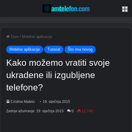
Je
Dom
/
Mobilne aplikacije
Mobilne aplikacije
Tutorial
Što ima novog
Kako možemo vratiti svoje
ukradene ili izgubljene
telefone?
Cristina Mateiu
19. siječnja 2015
Zadnje ažuriranje: 19. siječnja 2015
0
11.740