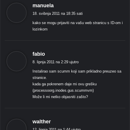
k
manuela
a
18. svibnja 2011 na 18:35 sati
ž
kako se mogu prijaviti na vašu web stranicu s ID-om i
e
lozinkom
:
k
fabio
a
8. lipnja 2011 na 2:29 ujutro
ž
Instalirao sam scumm koji sam prikladno preuzeo sa
e
stranice.
:
kada ga pokrenem daje mi ovu grešku
(processoorg.inodes.gus.scummvm)
Može li mi netko objasniti zašto?
k
walther
a
12. lipnja 2011 na 1:44 ujutro