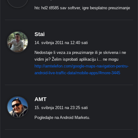
ž
htc hd2 t8585 sav softver, igre besplatno preuzimanje
e
:
k
Stai
a
14. svibnja 2011 na 12:40 sati
ž
Nedostaje li veza za preuzimanje ili je skrivena i ne
e
vidim je? Želim isprobati aplikaciju i... ne mogu
:
http://amtelefon.com/google-maps-navigation-pentru-
android-live-traffic-data/mobile-apps/#more-3445
k
AMT
a
15. svibnja 2011 na 23:25 sati
ž
Pogledajte na Android Marketu.
e
: