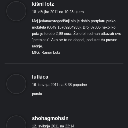
k
kišni lotz
a
18. ožujka 2011 na 10:23 ujutro
ž
Moj jedanaestogodišnji sin je dobio pretplatu preko
e
mobitela (0049 15789284933). Broj 87836 nekoliko
:
puta je teretio 2,99 eura. Želio bih odmah otkazati ovu
"pretplatu". Ako se to ne dogodi, poduzet ću pravne
radnje.
MfG. Rainer Lotz
k
lutkica
a
16. travnja 2011 na 3:38 popodne
ž
punđa
e
:
k
shohagmohsin
a
12. svibnja 2011 na 22:14