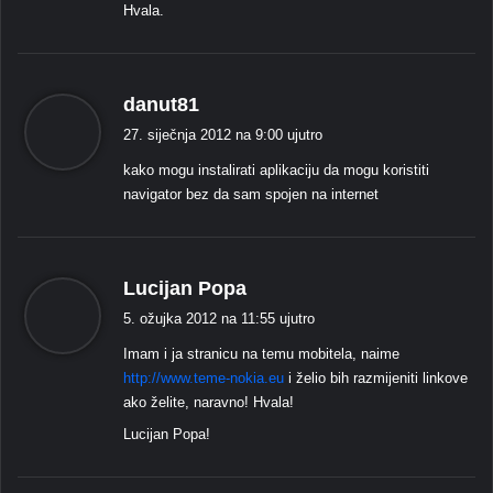
Hvala.
k
danut81
a
27. siječnja 2012 na 9:00 ujutro
ž
kako mogu instalirati aplikaciju da mogu koristiti
e
navigator bez da sam spojen na internet
:
k
Lucijan Popa
a
5. ožujka 2012 na 11:55 ujutro
ž
Imam i ja stranicu na temu mobitela, naime
e
http://www.teme-nokia.eu
i želio bih razmijeniti linkove
:
ako želite, naravno! Hvala!
Lucijan Popa!