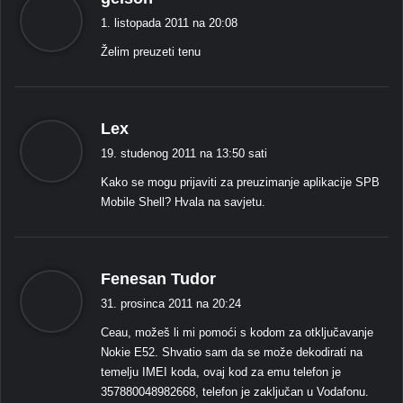
a
1. listopada 2011 na 20:08
ž
Želim preuzeti tenu
e
:
k
Lex
a
19. studenog 2011 na 13:50 sati
ž
Kako se mogu prijaviti za preuzimanje aplikacije SPB
e
Mobile Shell? Hvala na savjetu.
:
k
Fenesan Tudor
a
31. prosinca 2011 na 20:24
ž
Ceau, možeš li mi pomoći s kodom za otključavanje
e
Nokie E52. Shvatio sam da se može dekodirati na
:
temelju IMEI koda, ovaj kod za emu telefon je
357880048982668, telefon je zaključan u Vodafonu.