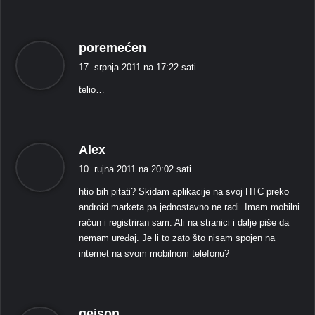
k
poremećen
a
17. srpnja 2011 na 17:22 sati
ž
telio…
e
:
k
Alex
a
10. rujna 2011 na 20:02 sati
ž
htio bih pitati? Skidam aplikacije na svoj HTC preko
e
android marketa pa jednostavno ne radi. Imam mobilni
:
račun i registriran sam. Ali na stranici i dalje piše da
nemam uređaj. Je li to zato što nisam spojen na
internet na svom mobilnom telefonu?
k
geison