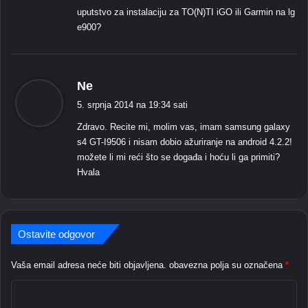
e
uputstvo za instalaciju za TO(N)TI iGO ili Garmin na lg
:
e900?
k
Ne
a
5. srpnja 2014 na 19:34 sati
ž
Zdravo. Recite mi, molim vas, imam samsung galaxy
e
s4 GT-I9506 i nisam dobio ažuriranje na android 4.2.2!
:
možete li mi reći što se događa i hoću li ga primiti?
Hvala
Ostavite odgovor
Vaša email adresa neće biti objavljena.
obavezna polja su označena
*
C