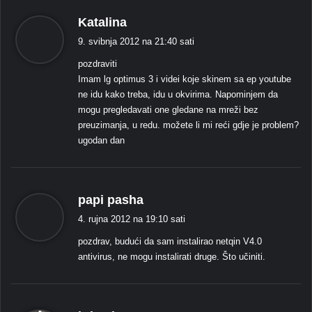
k
Katalina
a
9. svibnja 2012 na 21:40 sati
ž
pozdraviti
e
Imam lg optimus 3 i videi koje skinem sa ep youtube
:
ne idu kako treba, idu u okvirima. Napominjem da
mogu pregledavati one gledane na mreži bez
preuzimanja, u redu. možete li mi reći gdje je problem?
ugodan dan
k
papi pasha
a
4. rujna 2012 na 19:10 sati
ž
pozdrav, budući da sam instalirao netqin V4.0
e
antivirus, ne mogu instalirati druge. Što učiniti.
: