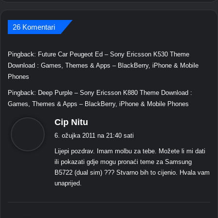
26 Komentari
Pingback:
Future Car Peugeot Ed – Sony Ericsson K530 Theme
Download : Games, Themes & Apps – BlackBerry, iPhone & Mobile
Phones
Pingback:
Deep Purple – Sony Ericsson K880 Theme Download :
Games, Themes & Apps – BlackBerry, iPhone & Mobile Phones
k
Cip Nitu
a
6. ožujka 2011 na 21:40 sati
ž
Lijepi pozdrav. Imam molbu za tebe. Možete li mi dati
e
ili pokazati gdje mogu pronaći teme za Samsung
:
B5722 (dual sim) ??? Stvarno bih to cijenio. Hvala vam
unaprijed.