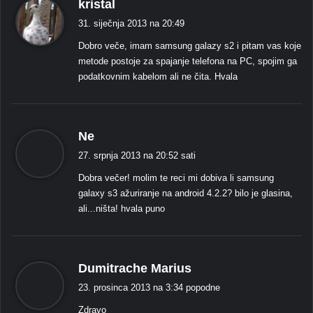
k
kristal
a
31. siječnja 2013 na 20:49
ž
Dobro veče, imam samsung galazy s2 i pitam vas koje
e
metode postoje za spajanje telefona na PC, spojim ga
:
podatkovnim kabelom ali ne čita. Hvala
k
Ne
a
27. srpnja 2013 na 20:52 sati
ž
Dobra večer! molim te reci mi dobiva li samsung
e
galaxy s3 ažuriranje na android 4.2.2? bilo je glasina,
:
ali...ništa! hvala puno
k
Dumitrache Marius
a
23. prosinca 2013 na 3:34 popodne
ž
Zdravo