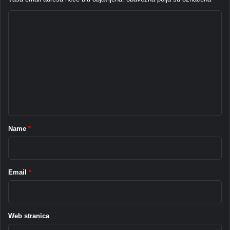
x
u
C
y
m
A
i
o
7
a
m
4
3
m
5
e
i
L
n
u
t
m
*
i
Name
*
a
5
3
2
Email
*
,
n
a
j
Web stranica
j