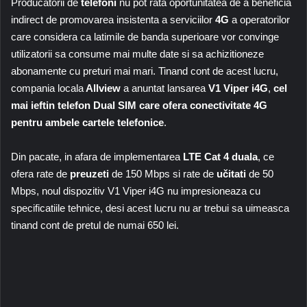
Producatorii de
telefoni
nu pot rata oportunitatea de a beneficia
indirect de promovarea insistenta a serviciilor
4G
a operatorilor
care considera ca latimile de banda superioare vor convinge
utilizatorii sa consume mai multe date si sa achizitioneze
abonamente cu preturi mai mari. Tinand cont de acest lucru,
compania locala
Allview
a anuntat lansarea
V1 Viper i4G
,
cel
mai ieftin telefon Dual SIM care ofera conectivitate 4G
pentru ambele cartele telefonice
.
Din pacate, in afara de implementarea
LTE Cat 4 duala
, ce
ofera rate de
preuzeti
de 150 Mbps si rate de
učitati
de 50
Mbps, noul dispozitiv V1 Viper i4G nu impresioneaza cu
specificatiile tehnice, desi acest lucru nu ar trebui sa uimeasca
tinand cont de pretul de numai 650 lei.