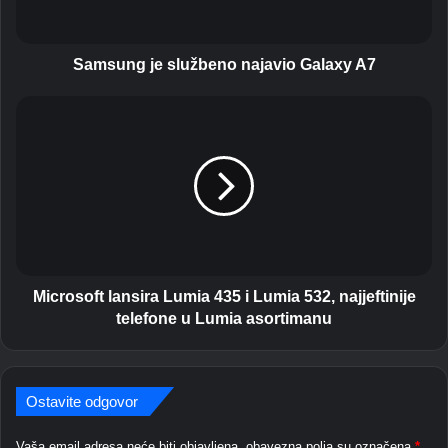
g
j
e
s
Samsung je službeno najavio Galaxy A7
l
u
M
ž
i
b
c
e
r
n
o
o
s
n
o
a
f
j
t
a
l
Microsoft lansira Lumia 435 i Lumia 532, najjeftinije
v
a
telefone u Lumia asortimanu
i
n
o
s
G
i
a
r
Ostavite odgovor
l
a
a
L
Vaša email adresa neće biti objavljena.
obavezna polja su označena
*