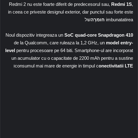
Redmi 2 nu este foarte diferit de predecesorul sau,
Redmi 1S
,
in ceea ce priveste designul exterior, dar punctul sau forte este
imbunatatirea
חוּמרָה
של
Noul dispozitiv integreaza un
SoC quad-core Snapdragon 410
de la Qualcomm, care ruleaza la 1,2 GHz, un
model entry-
level
pentru procesoare pe 64 biti. Smartphone-ul are incorporat
un acumulator cu o capacitate de 2200 mAh pentru a sustine
onectivitatii LTE
consumul mai mare de energie in timpul c
ו