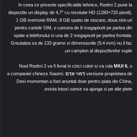
In ceea ce priveste specificatiile tehnice, Redmi 2 pune la
dispozitie un display de 4,7″ cu rezolutie HD (1280×720 pixeli),
1 GB memorie RAM, 8 GB spatiu de stocare, doua slot-uri
pentru cartele SIM, o camera de 8 megapixeli pe partea din
spate a telefonului si una de 2 megapixeli pe partea frontala.
Greutatea sa de 133 grame si dimensiunile (9,4 mm) nu il fac
un campion al dispozitivelor suple.
Noul Redmi 2 va fi livrat in cinci culori si va rula
MIUI 6
, o
versiune proprietara de
דְמוּי אָדָם
a companiei chineze Xiaomi.
Desi momentan a fost anuntat doar pentru piata din China,
exista totusi sanse sa ajunga si pe alte piete.