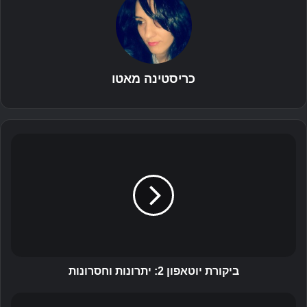
כריסטינה מאטו
ב
י
ק
ו
ר
ת
י
ו
ט
א
ביקורת יוטאפון 2: יתרונות וחסרונות
פ
ו
ק