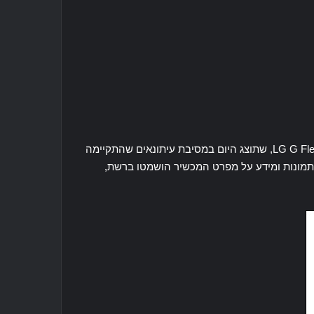
אחד הסמארטפונים הצפויים ביותר החודש הוא ספינת הדגל LG G Flex 2, שתוצג היום במסיבת עיתונאים שהתקיימה
צגת, גם תמונות ומידע על מפרט המכשיר הושמטו ברשת,