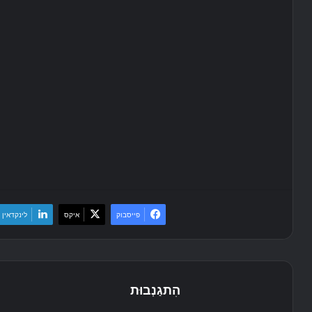
פייסבוק
איקס
לינקדאין
הִתגַנְבוּת