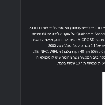
לפיכך אנו מגלים של- LG G Flex 2 יהיה תצוגה של 5.5 אינץ 'מלא HD (רזולוציית 1080p) המוגנת על ידי לוח P-OLED
מיוחד כדי להגדיל את ההתנגדות שלו עד 20%, מעבד Qualcomm Snapdragon 810 של אוקטה-ליבה על 64 סיביות
עם תדר של 2.0 ג'יגה הרץ, 2 GB RAM, 16 או 32 GB של אחסון פנימי. MICROSD הניתן להרחבה, מצלמה ראשית
של 13 מגה פיקסל מצוידת בלייזר למיקוד אוטומטי ומצלמה קדמית של 2.1 מגה פיקסל, סוללה של 3000
מיליאמפר/שעה עם תמיכה בטעינה מהירה (מאפשרת טעינה בין 0 ל 50% תוך 40 דקות בלבד) ו- LTE, NFC, WIFI,
Blue ו- A-A-GPs/Glonass. כמו כן, המכסה בגב המכשיר נוצר מחומר שיש לו טכנולוגיה