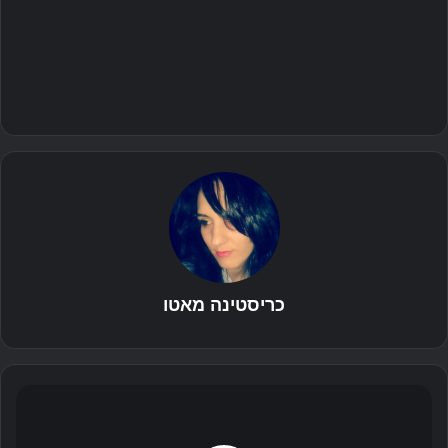
כריסטינה מאטו
ה
מ
ע