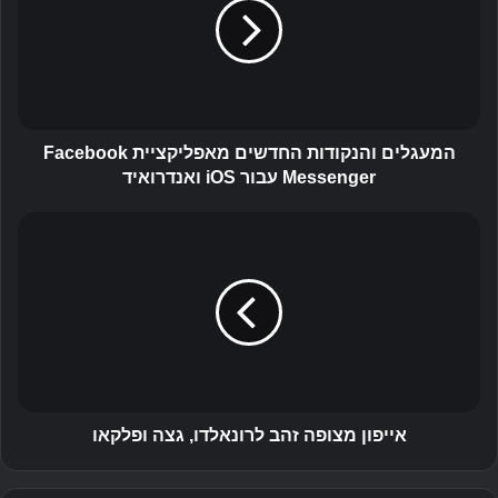
ג
ל
י
ם
ו
ה
נ
המעגלים והנקודות החדשים מאפליקציית Facebook
ק
Messenger עבור iOS ואנדרואיד
ו
ד
א
ו
י
ת
י
ה
פ
ח
ו
ד
ן
ש
מ
י
צ
ם
ו
מ
פ
אייפון מצופה זהב לרונאלדו, גצה ופלקאו
א
ה
פ
ז