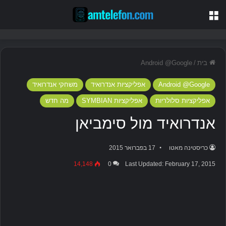
תַפרִיט
בית
/
Android @Google
Android @Google
אפליקציות אנדרואיד
משחקי אנדרואיד
אפליקציות סלולריות
אפליקציות SYMBIAN
מה חדש
אנדרואיד מול סימביאן
כריסטינה מאטו
17 בפברואר 2015
14,148
0
Last Updated: February 17, 2015