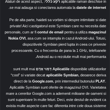
aplicatiile raman deschise in
רקע כללי
. Alaturi de acest aspect,
.
se mai adauga si conectarea automata la
datele de internet
Pe de alta parte, haideti sa vorbim si despre intimitate si date
private! Aici castigatorul este Symbian care nu necesita date
personale, cum ar fi
contul de email
pentru a utiliza
magazinul
Nokia OVI
, asa cum se intampla in cazul Android-ului. Totusi,
dispozitivele Symbian pierd lupta in ceea ce priveste
procesoarele. Cu o frecventa de pana la 1 GHz, telefoanele
Android au o rezolutie mult mai performanta.
disponibile utilizatorilor
Aplicatiile
דְמוּי אָדָם
sunt mult mai
“cool” si variate decat
aplicatiile Symbian
, deoarece deriva
direct de la
Google.com
, prin intermediul butonului
PLAY
.
Aplicatiile Symbian sunt oferite de magazinul OVI. Varietatea
mare a cererilor Google.com a ademenit milioane de oameni si
sunt superioare în multe feluri. Deci, este destul de evident ca
exista multe aspecte care fac diferenta intre cele doua sisteme