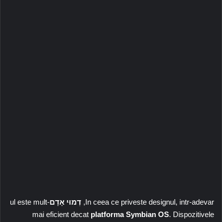
In ceea ce priveste designul, intr-adevar,
דְמוּי אָדָם
-ul este mult
mai eficient decat
platforma Symbian OS
. Dispozitivele