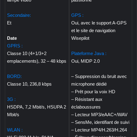
Secondaire:
GPS :
Et
Oui, avec le support A-GPS
et le site de navigation
Date
Wisepilot
GPRS :
Classe 10 (4+1/3+2
Plateforme Java :
emplacements), 32 – 48 kbps
Oui, MIDP 2.0
BORD:
– Suppression du bruit avec
Classe 10, 236,8 kbps
microphone dédié
– Prêt pour la voix HD
3G :
– Résistant aux
HSDPA, 7,2 Mbit/s, HSUPA 2
éclaboussures
Mbit/s
– Lecteur MP3/eAAC+/WAV
– SensMe, identifiant de suivi
WLAN :
– Lecteur MP4/H.263/H.264