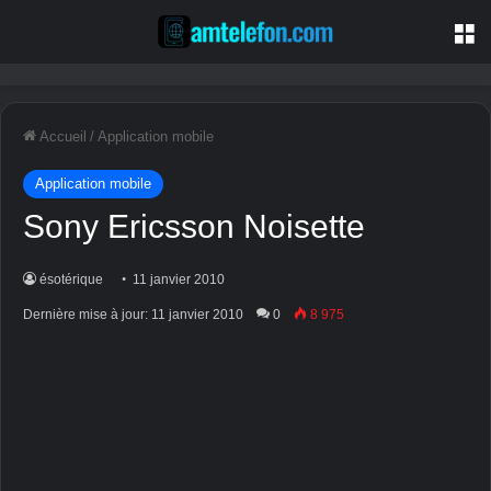
M
Accueil
/
Application mobile
Application mobile
Sony Ericsson Noisette
ésotérique
11 janvier 2010
Dernière mise à jour: 11 janvier 2010
0
8 975