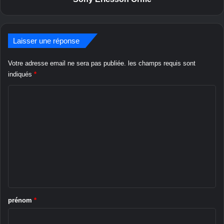
o
n
O
Laisser une réponse
r
m
e
Votre adresse email ne sera pas publiée.
les champs requis sont
indiqués
*
C
o
m
m
e
n
t
a
prénom
*
i