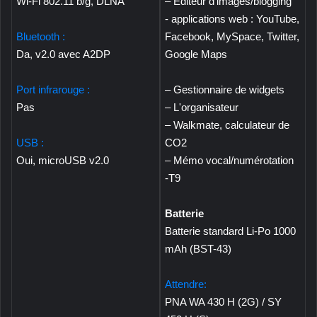
Wi-Fi 802.11 b/g, DLNA
– Éditeur d'images/blogging
- applications web : YouTube,
Bluetooth :
Facebook, MySpace, Twitter,
Da, v2.0 avec A2DP
Google Maps
Port infrarouge :
– Gestionnaire de widgets
Pas
– L'organisateur
– Walkmate, calculateur de
USB :
CO2
Oui, microUSB v2.0
– Mémo vocal/numérotation
-T9
Batterie
Batterie standard Li-Po 1000
mAh (BST-43)
Attendre:
PNA WA 430 H (2G) / SY