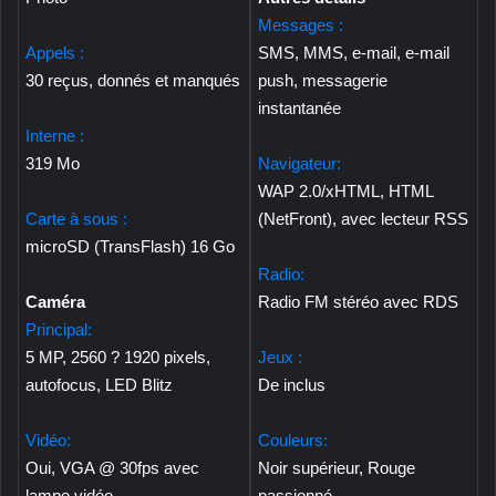
Messages :
Appels :
SMS, MMS, e-mail, e-mail
30 reçus, donnés et manqués
push, messagerie
instantanée
Interne :
319 Mo
Navigateur:
WAP 2.0/xHTML, HTML
Carte à sous :
(NetFront), avec lecteur RSS
microSD (TransFlash) 16 Go
Radio:
Caméra
Radio FM stéréo avec RDS
Principal:
5 MP, 2560 ? 1920 pixels,
Jeux :
autofocus, LED Blitz
De inclus
Vidéo:
Couleurs:
Oui, VGA @ 30fps avec
Noir supérieur, Rouge
lampe vidéo
passionné