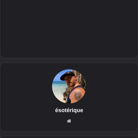
ésotérique
Sit
e
we