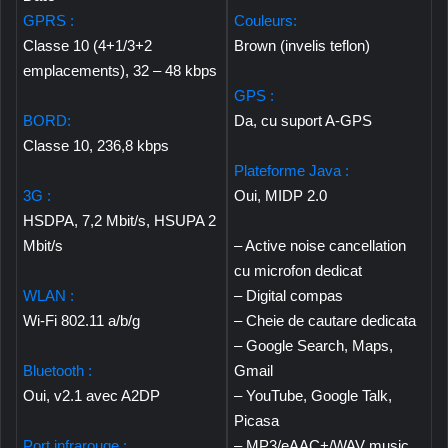
GPRS :
Couleurs:
Classe 10 (4+1/3+2
Brown (invelis teflon)
emplacements), 32 – 48 kbps
GPS :
BORD:
Da, cu suport A-GPS
Classe 10, 236,8 kbps
Plateforme Java :
3G :
Oui, MIDP 2.0
HSDPA, 7,2 Mbit/s, HSUPA 2
Mbit/s
– Active noise cancellation
cu microfon dedicat
WLAN :
– Digital compas
Wi-Fi 802.11 a/b/g
– Cheie de cautare dedicata
– Google Search, Maps,
Bluetooth :
Gmail
Oui, v2.1 avec A2DP
– YouTube, Google Talk,
Picasa
Port infrarouge :
– MP3/eAAC+/WAV music