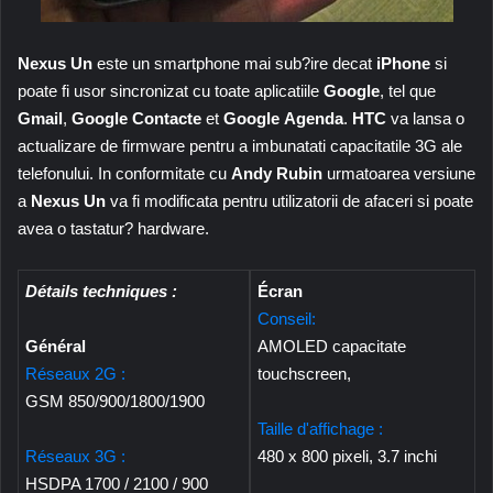
Nexus Un
este un smartphone mai sub?ire decat
iPhone
si
poate fi usor sincronizat cu toate aplicatiile
Google
, tel que
Gmail
,
Google Contacte
et
Google Agenda
.
HTC
va lansa o
actualizare de firmware pentru a imbunatati capacitatile 3G ale
telefonului. In conformitate cu
Andy Rubin
urmatoarea versiune
a
Nexus Un
va fi modificata pentru utilizatorii de afaceri si poate
avea o tastatur? hardware.
Détails techniques :
Écran
Conseil:
Général
AMOLED capacitate
Réseaux 2G :
touchscreen,
GSM 850/900/1800/1900
Taille d'affichage :
Réseaux 3G :
480 x 800 pixeli, 3.7 inchi
HSDPA 1700 / 2100 / 900