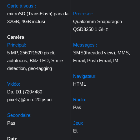
Carte à sous :
microSD (TransFlash) pana la
Procesor:
32GB, 4GB inclusi
Qualcomm Snapdragon
QSD8250 1 GHz
Caméra
Principal:
Messages :
5 MP, 2560?1920 pixeli,
SMS(threaded view), MMS,
autofocus, Blitz LED, Smile
Email, Push Email, IM
detection, geo-tagging
Navigateur:
Vidéo:
HTML
Da, D1 (720×480
pixels)@min. 20fpsuri
Radio:
Pas
Secondaire:
Pas
Jeux :
Et
Date