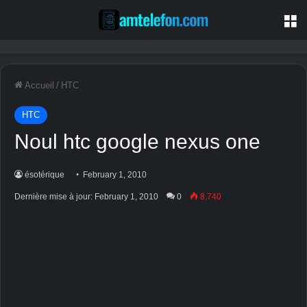
M
Accueil
/
HTC
HTC
Noul htc google nexus one
ésotérique
February 1, 2010
Dernière mise à jour:
February 1, 2010
0
8,740