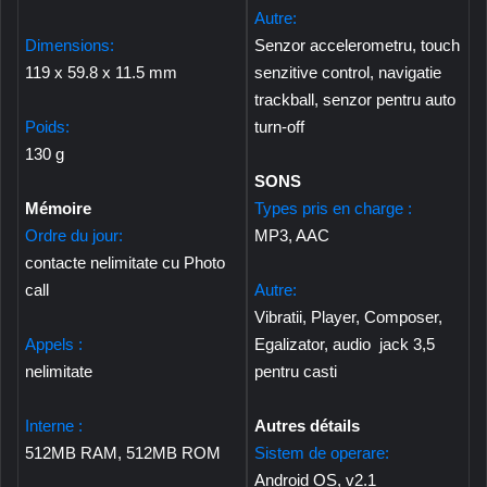
Autre:
Dimensions:
Senzor accelerometru, touch
119 x 59.8 x 11.5 mm
senzitive control, navigatie
trackball, senzor pentru auto
Poids:
turn-off
130 g
SONS
Mémoire
Types pris en charge :
Ordre du jour:
MP3, AAC
contacte nelimitate cu Photo
call
Autre:
Vibratii, Player, Composer,
Appels :
Egalizator, audio jack 3,5
nelimitate
pentru casti
Interne :
Autres détails
512MB RAM, 512MB ROM
Sistem de operare:
Android OS, v2.1