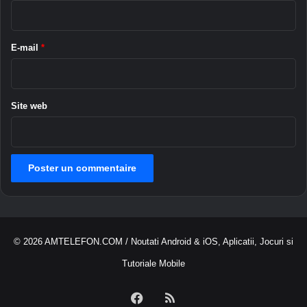
é
i
é
r
p
o
e
E-mail
*
u
*
r
l
e
Site web
s
a
m
a
t
e
u
r
s
© 2026
AMTELEFON.COM
/ Noutati Android & iOS, Aplicatii, Jocuri si
d
e
Tutoriale Mobile
s
e
Facebook
RSS
l