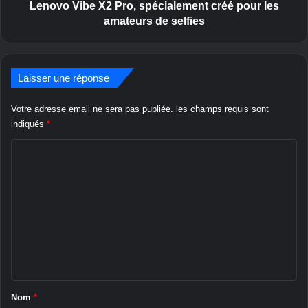
v
e
Lenovo Vibe X2 Pro, spécialement créé pour les
e
X
amateurs de selfies
c
2
m
P
o
r
d
o
Laisser une réponse
e
,
m
s
Votre adresse email ne sera pas publiée.
les champs requis sont
d
p
indiqués
*
'
é
I
C
c
n
i
o
t
a
m
e
l
l
e
m
m
e
e
n
n
t
t
c
a
r
Nom
*