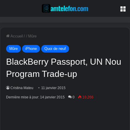
M
Accueil
/ /
Mûre
Mûre
iPhone
Quoi de neuf
BlackBerry Passport, UN Nou
Program Trade-up
Cristina Mateu
11 janvier 2015
Dernière mise à jour: 14 janvier 2015
0
10,266