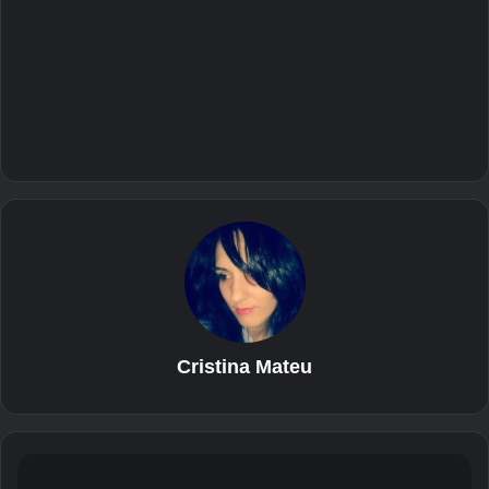
Cristina Mateu
Q
u