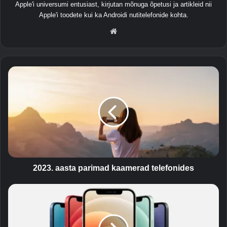
Apple'i universumi entusiast, kirjutan mõnuga õpetusi ja artikleid nii
Apple'i toodete kui ka Androidi nutitelefonide kohta.
Ve
ebi
sait
2
0
2
3
.
a
a
s
t
a
2023. aasta parimad kaamerad telefonides
p
a
K
r
u
i
i
m
o