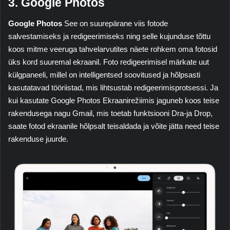
3. Google Photos
Google Photos
See on suurepärane viis fotode
salvestamiseks ja redigeerimiseks ning selle kujunduse tõttu
koos mitme veeruga tahvelarvutites näete rohkem oma fotosid
üks kord suuremal ekraanil. Foto redigeerimisel märkate uut
külgpaneeli, millel on intelligentsed soovitused ja hõlpsasti
kasutatavad tööriistad, mis lihtsustab redigeerimisprotsessi. Ja
kui kasutate
Google Photos
Ekraanirežiimis jaguneb koos teise
rakendusega nagu Gmail, mis toetab funktsiooni Dra-ja Drop,
saate fotod ekraanile hõlpsalt teisaldada ja võite jätta need teise
rakenduse juurde.