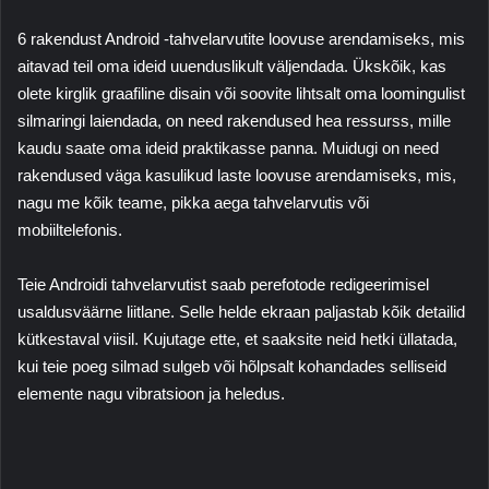
6 rakendust Android -tahvelarvutite loovuse arendamiseks, mis
aitavad teil oma ideid uuenduslikult väljendada. Ükskõik, kas
olete kirglik graafiline disain või soovite lihtsalt oma loomingulist
silmaringi laiendada, on need rakendused hea ressurss, mille
kaudu saate oma ideid praktikasse panna. Muidugi on need
rakendused väga kasulikud laste loovuse arendamiseks, mis,
nagu me kõik teame, pikka aega tahvelarvutis või
mobiiltelefonis.
Teie Androidi tahvelarvutist saab perefotode redigeerimisel
usaldusväärne liitlane. Selle helde ekraan paljastab kõik detailid
kütkestaval viisil. Kujutage ette, et saaksite neid hetki üllatada,
kui teie poeg silmad sulgeb või hõlpsalt kohandades selliseid
elemente nagu vibratsioon ja heledus.