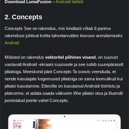
Download LumaFusion
–
Androidi tablett
2. Concepts
Concepts
See on rakendus, mis kindlasti võtab 6 parima
rakenduse juhtivat kohta tahvelarvutites loovuse arendamiseks
Android
Mõisted on rakendus
vektoritel põhinev visand
, on suurust
vastavalt Android -ekraani suurusele ja see sobib suurepäraselt
pliiatsiga. Meeskond pärit
Concepts
Ta soovis veenduda, et
nende kasutajate kogemused pliiatsiga on sama loomulikud kui
pliiatsi kasutamine. Ettevõte on kasutanud Androidi tööriistu ja
platvorme, et aidata saada väikseim lõhe pliiatsi otsa ja lõuendil
joonistatud joonte vahel
Concepts
.