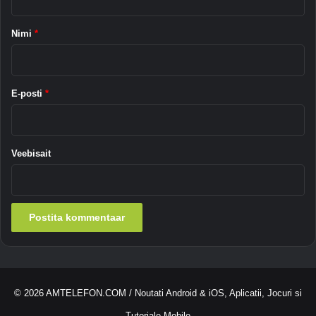
s
t
?
a
Nimi
*
a
r
*
E-posti
*
Veebisait
© 2026
AMTELEFON.COM
/ Noutati Android & iOS, Aplicatii, Jocuri si
Tutoriale Mobile