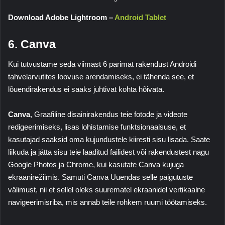
Download Adobe Lightroom –
Android Tablet
6. Canva
Kui tutvustame seda viimast 6 parimat rakendust Androidi
tahvelarvutites loovuse arendamiseks, ei tähenda see, et
lõuendirakendus ei saaks juhtivat kohta hõivata.
Canva
, Graafiline disainirakendus teie fotode ja videote
redigeerimiseks, lisas lohistamise funktsionaalsuse, et
kasutajad saaksid oma kujundustele kiiresti sisu lisada. Saate
liikuda ja jätta sisu teie laaditud failidest või rakendustest nagu
Google Photos
ja Chrome, kui kasutate
Canva
kujuga
ekraanirežiimis. Samuti
Canva
Uuendas selle paigutuste
välimust, nii et sellel oleks suurematel ekraanidel vertikaalne
navigeerimisriba, mis annab teile rohkem ruumi töötamiseks.