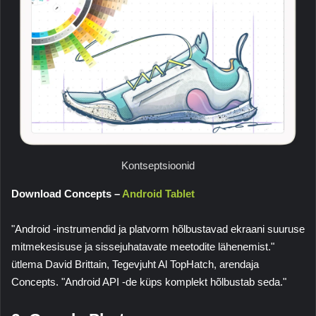
Kontseptsioonid
Download Concepts –
Android Tablet
"Android -instrumendid ja platvorm hõlbustavad ekraani suuruse
mitmekesisuse ja sissejuhatavate meetodite lähenemist."
ütlema
David Brittain
, Tegevjuht Al
TopHatch
, arendaja
Concepts
. "Android API -de küps komplekt hõlbustab seda."