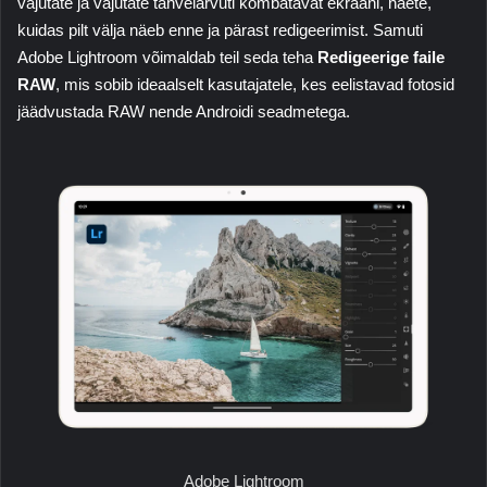
vajutate ja vajutate tahvelarvuti kombatavat ekraani, näete,
kuidas pilt välja näeb enne ja pärast redigeerimist. Samuti
Adobe
Lightroom
võimaldab teil seda teha
Redigeerige faile
RAW
, mis sobib ideaalselt kasutajatele, kes eelistavad fotosid
jäädvustada
RAW
nende Androidi seadmetega.
Adobe Lightroom