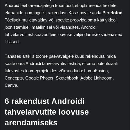
Android teeb arendajatega koostööd, et optimeerida heldete
ekraanide loomingulisi rakendusi. Kas soovite anda
Perefotod
Tõeliselt muljetavaldav või soovite proovida oma kätt videol,
joonistamisel, maalimisel või visandites, Androidi
tahvelarvutitest saavad teie loovuse väljendamiseks ideaalsed
liitlased.
Tänases artiklis toome päevavalgele kuus rakendust, mida
saate oma Androidi tahvelarvutis testida, et oma potentsiaali
tulevastes loomeprojektides võimendada:
LumaFusion,
Concepts, Google Photos, Sketchbook, Adobe Lightroom,
Canva
.
6 rakendust Androidi
tahvelarvutite loovuse
arendamiseks