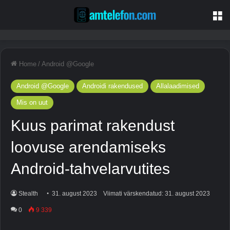
M
Home
/
Android @Google
Android @Google
Androidi rakendused
Allalaadimised
Mis on uut
Kuus parimat rakendust
loovuse arendamiseks
Android-tahvelarvutites
Stealth
31. august 2023
Viimati värskendatud: 31. august 2023
0
9 339