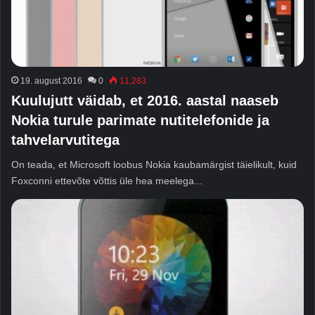
19. august 2016
0
11,283
Kuulujutt väidab, et 2016. aastal naaseb
Nokia turule parimate nutitelefonide ja
tahvelarvutitega
On teada, et Microsoft loobus Nokia kaubamärgist täielikult, kuid
Foxconni ettevõte võttis üle hea meelega...