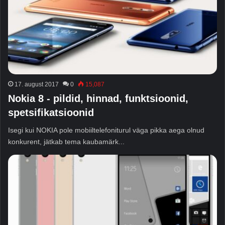
17. august 2017
0
15,087
Nokia 8 - pildid, hinnad, funktsioonid,
spetsifikatsioonid
Isegi kui NOKIA pole mobiiltelefoniturul väga pikka aega olnud
konkurent, jätkab tema kaubamärk...