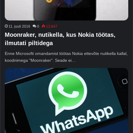
11. juuli 2016
0
12,647
Moonraker, nutikella, kus Nokia töötas,
ilmutati piltidega
Enne Microsofti omandamist töötas Nokia ettevõte nutikella kallal,
koodnimega "Moonraker". Seade ei…