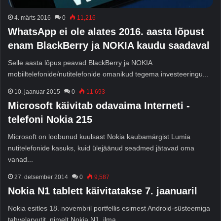
4. märts 2016
0
11,216
WhatsApp ei ole alates 2016. aasta lõpust
enam BlackBerry ja NOKIA kaudu saadaval
Selle aasta lõpus peavad BlackBerry ja NOKIA
mobiiltelefonide/nutitelefonide omanikud tegema investeeringu...
10. jaanuar 2015
0
11 693
Microsoft käivitab odavaima Interneti -
telefoni Nokia 215
Microsoft on loobunud kuulsast Nokia kaubamärgist Lumia
nutitelefonide kasuks, kuid ülejäänud seadmed jätavad oma
vanad...
27. detsember 2014
0
9,587
Nokia N1 tablett käivitatakse 7. jaanuaril
Nokia esitles 18. novembril portfellis esimest Android-süsteemiga
tahvelarvutit, nimelt Nokia N1, ilma...