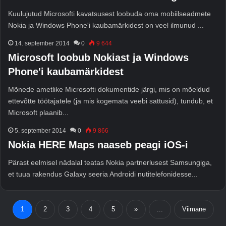
Kuulujutud Microsofti kavatsusest loobuda oma mobiilseadmete
Nokia ja Windows Phone'i kaubamärkidest on veel ilmunud ...
14. september 2014
0
9 644
Microsoft loobub Nokiast ja Windows
Phone'i kaubamärkidest
Mõnede ametlike Microsofti dokumentide järgi, mis on mõeldud
ettevõtte töötajatele (ja mis kogemata veebi sattusid), tundub, et
Microsoft plaanib...
5. september 2014
0
9 866
Nokia HERE Maps naaseb peagi iOS-i
Pärast eelmisel nädalal teatas Nokia partnerlusest Samsungiga,
et tuua rakendus Galaxy seeria Androidi nutitelefonidesse...
1
2
3
4
5
»
...
Viimane