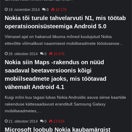
19. november 2014
0
10 176
Nokia tõi turule tahvelarvuti N1, mis töötab
operatsioonisüsteemiga Android 5.0
Viimasel ajal on hakanud liikuma mõned kuulujutud Nokia
ettevõtte võimalikust naasmisest mobiilseadmete tööstusesse...
26. oktoober 2014
0
10 676
Nokia siin Maps -rakendus on nüüd
saadaval beetaversioonis kõigi
mobiilseadmete jaoks, mis töötavad
vähemalt Android 4.1
Kuigi mõni kuu tagasi lubas Nokia Androidis asuva siinse kaartide
rakenduse kättesaadavust eranditult Samsung Galaxy
mobiilseadmetes,…
21. oktoober 2014
0
13 616
Microsoft loobub Nokia kaubamärgist