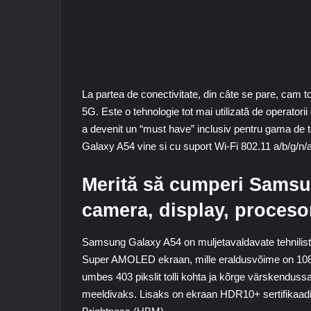
La partea de conectivitate, din câte se pare, cam
5G. Este o tehnologie tot mai utilizată de operatorii
a devenit un “must have” inclusiv pentru gama de t
Galaxy A54 vine si cu suport
Wi-Fi 802.11 a/b/g/n/
Merită să cumperi Samsu
camera, display, proceso
Samsung Galaxy A54 on muljetavaldavate tehniliste n
Super AMOLED ekraan, mille eraldusvõime on 1080 
umbes 403 pikslit tolli kohta ja kõrge värskend
meeldivaks. Lisaks on ekraan HDR10+ sertifikaadig