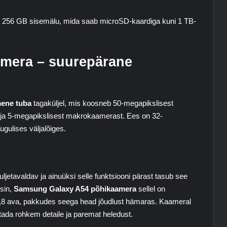
 256 GB sisemälu, mida saab microSD-kaardiga kuni 1 TB-
mera – suurepärane
ene tuba
tagaküljel, mis koosneb 50-megapikslisest
 ja 5-megapikslisest makrokaamerast. Ees on 32-
gulises väljalõiges.
ljetavaldav ja ainuüksi selle funktsiooni pärast tasub see
sin,
Samsung Galaxy A54 põhikaamera
sellel on
1,8 ava, pakkudes seega head jõudlust hämaras. Kaameral
tada rohkem detaile ja paremat heledust.