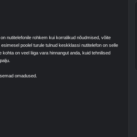
il on nutitelefonile rohkem kui korralikud nõudmised, võite
imesel poolel turule tulnud keskklassi nutitelefon on selle
kohta on veel liiga vara hinnangut anda, kuid tehnilised
palju.
lisemad omadused.