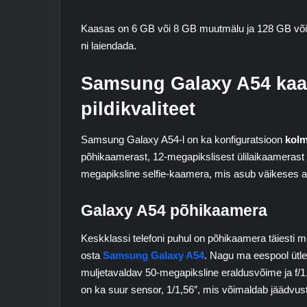
Kaasas on 6 GB või 8 GB muutmälu ja 128 GB või
ni laiendada.
Samsung Galaxy A54 kaa
pildikvaliteet
Samsung Galaxy A54-l on ka konfiguratsioon
kolm
põhikaamerast, 12-megapikslisest ülilaikaamerast
megapiksline selfie-kaamera, mis asub väikeses au
Galaxy A54 põhikaamera
Keskklassi telefoni puhul on põhikaamera täiesti mu
osta
Samsung Galaxy A54
. Nagu ma eespool ütle
muljetavaldav 50-megapiksline eraldusvõime ja f/
on ka suur sensor, 1/1,56″, mis võimaldab jäädvus