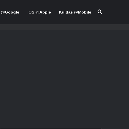
Otsima
d @Google
iOS @Apple
Kuidas @Mobile