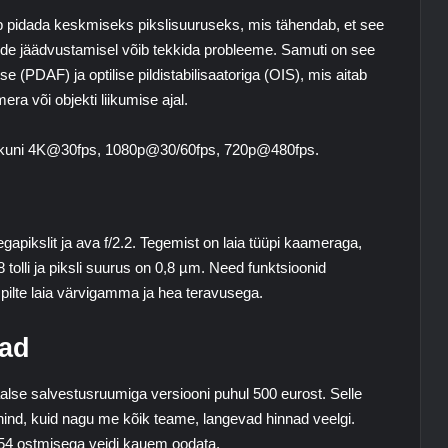
ib pidada keskmiseks pikslisuuruseks, mis tähendab, et see
ilide jäädvustamisel võib tekkida probleeme. Samuti on see
(PDAF) ja optilise pildistabilisaatoriga (OIS), mis aitab
era või objekti liikumise ajal.
 kuni 4K@30fps, 1080p@30/60fps, 720p@480fps.
pikslit ja ava f/2.2. Tegemist on laia tüüpi kaameraga,
olli ja piksli suurus on 0,8 µm. Need funktsioonid
pilte laia värvigamma ja hea teravusega.
nad
lse salvestusruumiga versiooni puhul 500 eurost. Selle
k hind, kuid nagu me kõik teame, langevad hinnad veelgi.
 A54 ostmisega veidi kauem oodata.