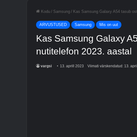
Kodu
/
Samsung
/
Kas Samsung Galaxy A54 tasub osta
ARVUSTUSED
Samsung
Mis on uut
Kas Samsung Galaxy A54
nutitelefon 2023. aastal
vargsi
13. aprill 2023
Viimati värskendatud: 13. apri