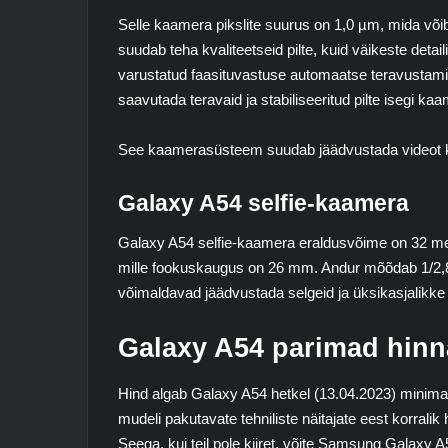
Selle kaamera pikslite suurus on 1,0 µm, mida võ
suudab teha kvaliteetseid pilte, kuid väikeste deta
varustatud faasituvastuse automaatse teravustamise 
saavutada teravaid ja stabiliseeritud pilte isegi kaam
See kaamerasüsteem suudab jäädvustada videot
Galaxy A54 selfie-kaamera
Galaxy A54 selfie-kaamera eraldusvõime on 32 mega
mille fookuskaugus on 26 mm. Andur mõõdab 1/2,8 t
võimaldavad jäädvustada selgeid ja üksikasjalikke 
Galaxy A54 parimad hin
Hind algab Galaxy A54 hetkel (13.04.2023) minimaa
mudeli pakutavate tehniliste näitajate eest korrali
Seega, kui teil pole kiiret, võite Samsung Galaxy