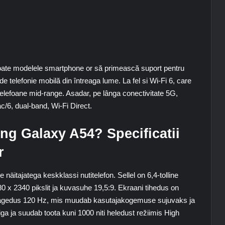
 toate modelele smartphone or să primească suport pentru
 de telefonie mobilă din întreaga lume. La fel si Wi-Fi 6, care
elefoane mid-range. Asadar, pe lânga conectivitate 5G,
ac/6, dual-band, Wi-Fi Direct
.
ng Galaxy A54? Specificatii
r
äitajatega keskklassi nutitelefon. Sellel on 6,4-tolline
x 2340 pikslit ja kuvasuhe 19,5:9. Ekraani tihedus on
ussagedus 120 Hz, mis muudab kasutajakogemuse sujuvaks ja
a ja suudab toota kuni 1000 niti heledust režiimis High