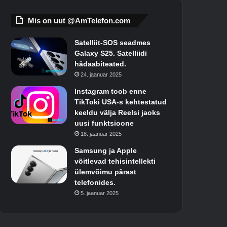
Mis on uut @AmTelefon.com
Satelliit-SOS seadmes
Galaxy S25. Satelliidi
hädaabiteated.
24. jaanuar 2025
Instagram toob enne
TikToki USA-s kehtestatud
keeldu välja Reelsi jaoks
uusi funktsioone
18. jaanuar 2025
Samsung ja Apple
võitlevad tehisintellekti
ülemvõimu pärast
telefonides.
5. jaanuar 2025