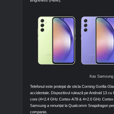
Brightness (HBM).
Kas Samsung 
Telefonul este protejat de sticla Corning Gorilla Glas
accidentale. Dispozitivul rulează pe Android 13 cu
core (4×2.4 GHz Cortex-A78 & 4×2.0 GHz Cortex-
Samsung a renunțat la Qualcomm Snapdragon pentru 
companie.