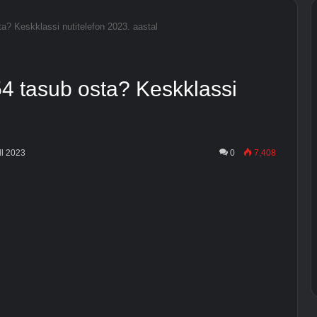
? Keskklassi nutitelefon 2023. aastal
 tasub osta? Keskklassi
ll 2023
0
7,408