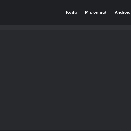
Kodu
Mis on uut
Androi