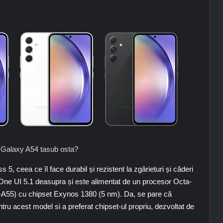
Galaxy A54 tasub osta?
s 5, ceea ce îl face durabil și rezistent la zgârieturi și căderi
 One UI 5.1 deasupra și este alimentat de un procesor Octa-
A55) cu chipset Exynos 1380 (5 nm). Da, se pare că
acest model si a preferat chipset-ul propriu, dezvoltat de