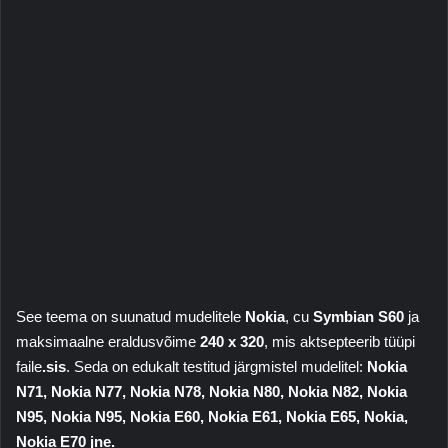
See teema on suunatud mudelitele
Nokia
, cu
Symbian S60
ja
maksimaalne eraldusvõime
240 x 320
, mis aktsepteerib tüüpi
faile
.sis
. Seda on edukalt testitud järgmistel mudelitel:
Nokia
N71, Nokia N77, Nokia N78, Nokia N80, Nokia N82, Nokia
N95, Nokia N95, Nokia E60, Nokia E61, Nokia E65, Nokia,
Nokia E70 jne.