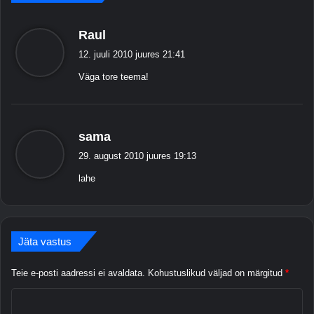
m
e
ü
Raul
e
t
r
12. juuli 2010 juures 21:41
l
i
Väga tore teema!
e
t
u
b
d
:
t
ü
sama
e
t
e
29. august 2010 juures 19:13
l
m
lahe
e
a
b
:
Jäta vastus
Teie e-posti aadressi ei avaldata.
Kohustuslikud väljad on märgitud
*
K