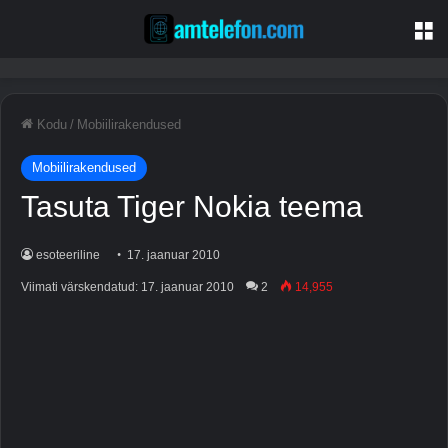
M
Kodu
/
Mobiilirakendused
Mobiilirakendused
Tasuta Tiger Nokia teema
esoteeriline
17. jaanuar 2010
Viimati värskendatud: 17. jaanuar 2010
2
14,955