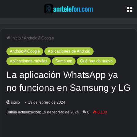
M
Inicio
/
Android@Google
Android@Google
Aplicaciones de Android
Aplicaciones móviles
Samsung
Qué hay de nuevo
La aplicación WhatsApp ya
no funciona en Samsung y LG
sigilo
19 de febrero de 2024
Última actualización: 19 de febrero de 2024
0
6,139