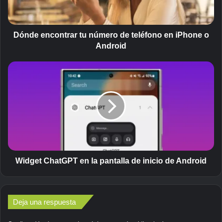
n
c
o
n
Dónde encontrar tu número de teléfono en iPhone o
t
Android
r
a
W
r
i
t
d
u
g
n
e
ú
t
m
C
e
h
r
a
o
t
Widget ChatGPT en la pantalla de inicio de Android
d
G
e
P
t
T
e
Deja una respuesta
e
l
n
é