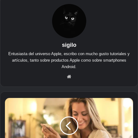
sigilo
Entusiasta del universo Apple, escribo con mucho gusto tutoriales y
artículos, tanto sobre productos Apple como sobre smartphones
Android.
Siti
o
we
b
D
ó
n
d
e
e