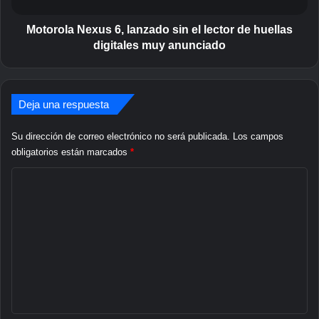
f
N
o
e
Motorola Nexus 6, lanzado sin el lector de huellas
n
x
digitales muy anunciado
o
u
i
s
n
6
t
,
Deja una respuesta
e
l
l
a
Su dirección de correo electrónico no será publicada.
Los campos
i
n
obligatorios están marcados
*
g
z
e
C
a
n
d
o
t
o
m
e
s
r
i
e
u
n
n
m
e
a
l
t
n
l
a
o
e