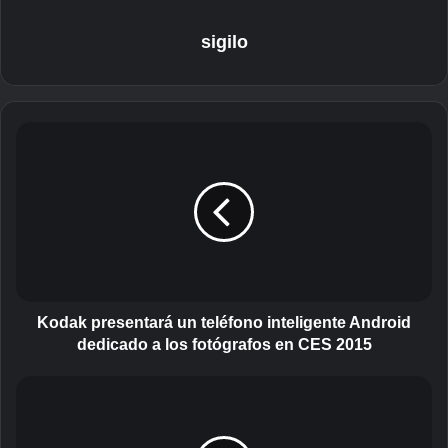
sigilo
K
o
d
a
k
p
r
e
s
e
Kodak presentará un teléfono inteligente Android
n
dedicado a los fotógrafos en CES 2015
t
a
S
r
a
á
y
u