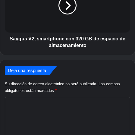
g
n
u
t
s
e
V
l
2
é
,
f
s
Saygus V2, smartphone con 320 GB de espacio de
o
m
almacenamiento
n
a
o
r
i
t
n
p
Deja una respuesta
t
h
e
o
Su dirección de correo electrónico no será publicada.
Los campos
l
n
obligatorios están marcados
*
i
e
g
C
c
e
o
o
n
n
m
t
3
e
2
e
A
0