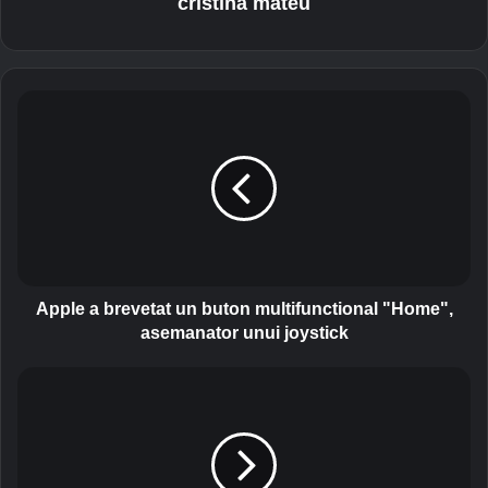
cristina mateu
A
p
p
l
e
a
b
r
e
v
Apple a brevetat un buton multifunctional "Home",
e
asemanator unui joystick
t
a
A
t
l
u
l
n
v
b
i