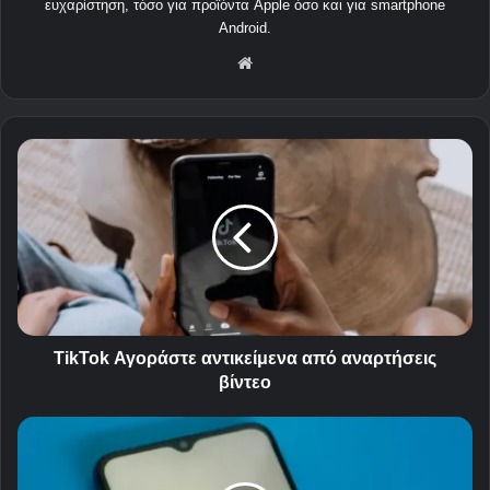
ευχαρίστηση, τόσο για προϊόντα Apple όσο και για smartphone
Android.
Δικ
τυα
κός
τόπ
T
ος
i
k
T
o
k
Α
γ
ο
ρ
TikTok Αγοράστε αντικείμενα από αναρτήσεις
ά
βίντεο
σ
τ
Η
ε
ε
α
φ