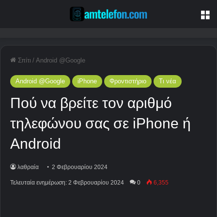
Μ
Σπίτι
/
Android @Google
Android @Google
iPhone
Φροντιστήριο
Τι νέα
Πού να βρείτε τον αριθμό
τηλεφώνου σας σε iPhone ή
Android
λαθραία
2 Φεβρουαρίου 2024
Τελευταία ενημέρωση: 2 Φεβρουαρίου 2024
0
6,355