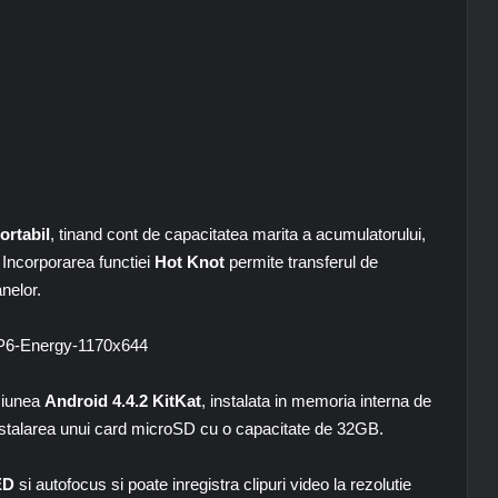
ortabil
, tinand cont de capacitatea marita a acumulatorului,
. Incorporarea functiei
Hot Knot
permite transferul de
anelor.
siunea
Android 4.4.2 KitKat
, instalata in memoria interna de
instalarea unui card microSD cu o capacitate de 32GB.
ED
si autofocus si poate inregistra clipuri video la rezolutie