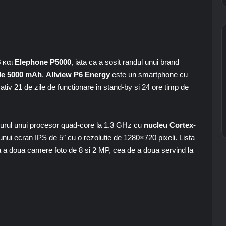
8
και
Elephone P5000
, iata ca a sosit randul unui brand
 de 5000 mAh
.
Allview P6 Energy
este un smartphone cu
v 21 de zile de functionare in stand-by si 24 ore timp de
 jurul unui procesor quad-core la 1.3 GHz cu
nucleu Cortex-
ui ecran IPS de 5″ cu o rezolutie de 1280×720 pixeli. Lista
ea a doua camere foto de 8 si 2 MP, cea de a doua servind la