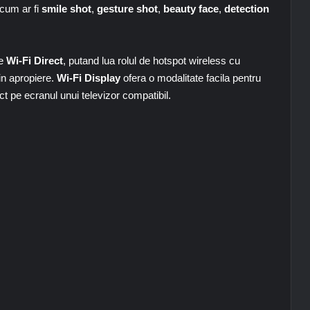
cum ar fi
smile shot
,
gesture shot
,
beauty face
,
detection
e
Wi-Fi Direct
, putand lua rolul de hotspot wireless cu
in apropiere.
Wi-Fi Display
ofera o modalitate facila pentru
t pe ecranul unui televizor compatibil.