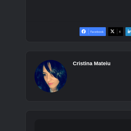
Facebook
Χ
Cristina Mateiu
i
P