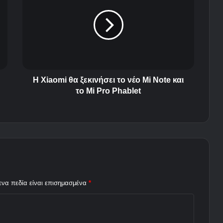
i
a
o
m
i
θ
α
ξ
Η Xiaomi θα ξεκινήσει το νέο Mi Note και
ε
το Mi Pro Phablet
κ
ι
ν
ή
σ
ε
ι
τ
ενα πεδία είναι επισημασμένα
*
ο
ν
έ
ο