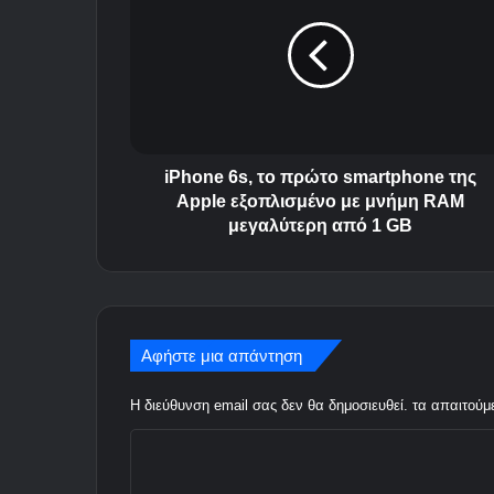
h
o
n
e
6
s
,
τ
iPhone 6s, το πρώτο smartphone της
ο
Apple εξοπλισμένο με μνήμη RAM
π
μεγαλύτερη από 1 GB
ρ
ώ
τ
ο
s
Αφήστε μια απάντηση
m
a
Η διεύθυνση email σας δεν θα δημοσιευθεί.
τα απαιτούμ
r
t
Σ
p
h
χ