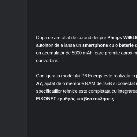
Dupa ce am aflat de curand despre
Philips W661
autohton de a lansa un
smartphone
cu o
baterie
un acumulator de 5000 mAh, care promite aproximati
convorbire.
Configuratia modelului P6 Energy este realizata in
A7
, ajutat de o memorie RAM de 1GB si conectat un
specificatiilor tehnice este completata cu integrar
ΕΙΚΟΝΕΣ
ερυθρός
και
βιντεοκλήσεις
.