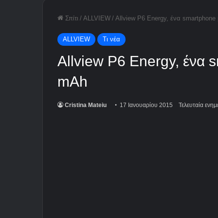
Σπίτι
/
ALLVIEW
/
Allview P6 Energy, ένα smartphone
ALLVIEW
Τι νέα
Allview P6 Energy, ένα
mAh
Cristina Mateiu
17 Ιανουαρίου 2015
Τελευταία ενη