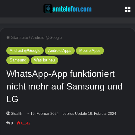
M
Startseite
/
Android @Google
Android @Google
Android Apps
Mobile Apps
Samsung
Was ist neu
WhatsApp-App funktioniert
nicht mehr auf Samsung und
LG
Stealth
19. Februar 2024
Letztes Update 19. Februar 2024
0
6,142