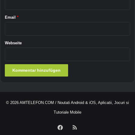
o
h
*
i
i
d
r
Email
*
f
m
i
f
n
ü
d
r
Webseite
e
A
n
n
d
r
o
i
d
© 2026
AMTELEFON.COM
/ Noutati Android & iOS, Aplicatii, Jocuri si
Tutoriale Mobile
Facebook
RSS