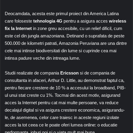
Deocamdata, acesta este primul proiect din America Latina
care foloseste
tehnologia 4G
pentru a asigura acces
wireless
fix la Internet
in zone greu accesibile, cu un relief dificil, cum
este cel din jungla amazoniana. Detinand o suprafata de peste
500.000 de kilometri patrati, Amazonia Peruviana are una dintre
cele mai intinse biodiversitati din lume si cuprinde cea mai
intinsa padure veche din intreaga lume.
Studii realizate de compania
Ericsson
si de compania de
consultanta in afaceri, Arthur D. Little, au demonstrat faptul ca,
pentru fiecare crestere de 10 % a accesului la broadband, PIB-
ul unui stat creste cu 1%. Tocmai din acest motiv, asigurand
acces la Internet pentru cat mai multe persoane, va reduce
decalajul digital si va asigura crestere economica, asigurandu-
le, de asemenea, celor care traiesc in aceste regiuni izolate
acces la tot ceea ce le poate oferi lumea online: o educatie
performanta, joburi noi si o viata mult mai buna.