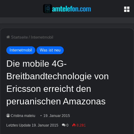
M
Startseite
/
Internetmobil
Internetmobil
Was ist neu
Die mobile 4G-
Breitbandtechnologie von
Ericsson erreicht den
peruanischen Amazonas
Cristina mateiu
19. Januar 2015
Letztes Update 19. Januar 2015
0
8.281