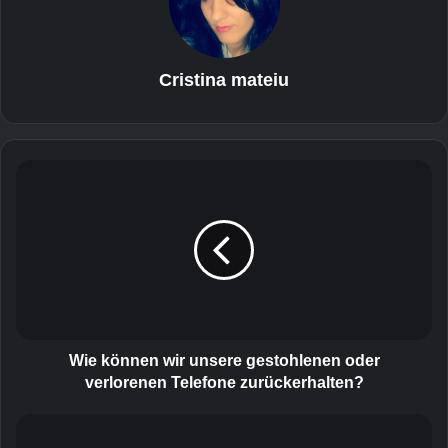
Cristina mateiu
W
i
e
k
ö
n
n
e
n
w
Wie können wir unsere gestohlenen oder
i
verlorenen Telefone zurückerhalten?
r
u
S
n
a